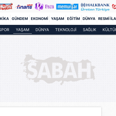
KIKA
GÜNDEM
EKONOMI
YAŞAM
EĞITIM
DÜNYA
RESMI İL
SPOR
YAŞAM
DÜNYA
TEKNOLOJİ
SAĞLIK
KÜLTÜ