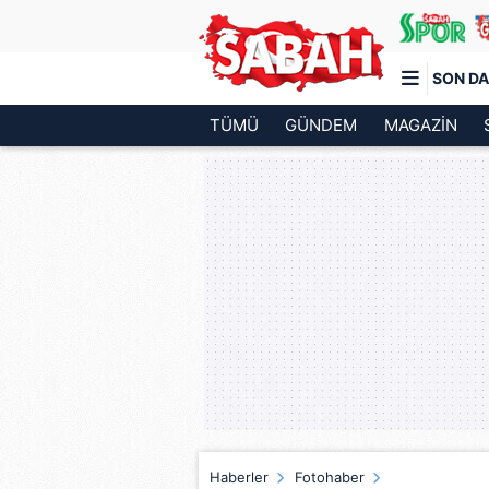
SON DA
TÜMÜ
GÜNDEM
MAGAZİN
Türkiye'nin en iyi haber sitesi
Haberler
Fotohaber