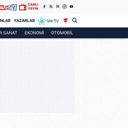
CANLI
YAYIN
ANLAR
YAZARLAR
R SANAT
EKONOMİ
OTOMOBİL