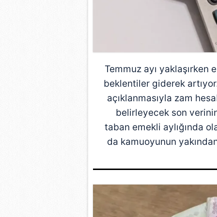
Temmuz ayı yaklaşırken em
beklentiler giderek artıyor.
açıklanmasıyla zam hesab
belirleyecek son verini
taban emekli aylığında ol
da kamuoyunun yakından ta