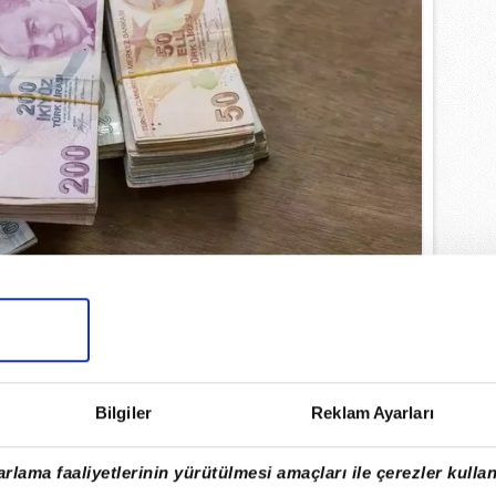
ARINDA 5 AYLIK ENFLASYON TABLOSU
Bilgiler
Reklam Ayarları
Kurumu'nun açıkladığı son verilere göre
rlama faaliyetlerinin yürütülmesi amaçları ile çerezler kullan
yında enflasyon yüzde 16,60 olarak