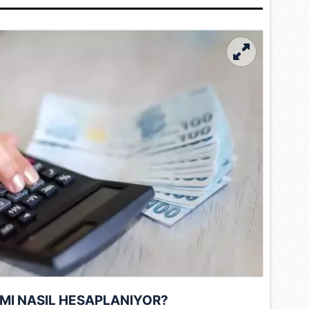
 çerezlerle ilgili bilgi almak için lütfen
tıklayınız
.
MI NASIL HESAPLANIYOR?