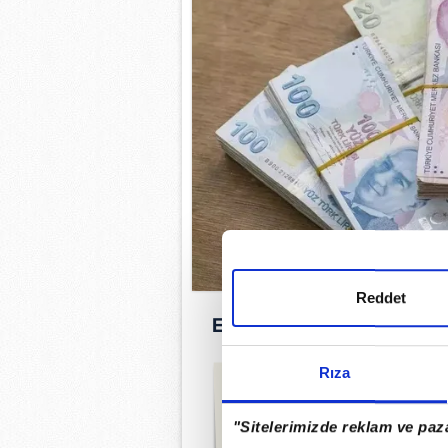
Reddet
EMEKLİ VE MEMUR ZAML
Rıza
Türkiye İstatistik 
"Sitelerimizde reklam ve paza
yılın ilk beş a