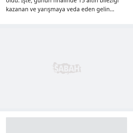
oldu. İşte, günün finalinde 15 altın bileziği
kazanan ve yarışmaya veda eden gelin...