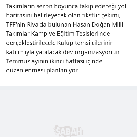
Takımların sezon boyunca takip edeceği yol
kılınması ve kişiselleştirilmesi ve sizlere yönelik
reklam/pazarlama faaliyetlerinin yapılması, amaçlarıyla
haritasını belirleyecek olan fikstür çekimi,
sınırlı olarak açık rızanız dahilinde kullanılacaktır.
TFF'nin Riva'da bulunan Hasan Doğan Milli
Takımlar Kamp ve Eğitim Tesisleri'nde
Çerezlere ilişkin tercihlerinizi aşağıda yer alan panel
gerçekleştirilecek. Kulüp temsilcilerinin
vasıtasıyla belirleyebilirsiniz. Çerezlere ilişkin detaylı bilgi
için Ayarlar butonuna tıklayabilir,
Çerez Bilgilendirme
katılımıyla yapılacak dev organizasyonun
Metnimizi
ziyaret edebilirsiniz.
Temmuz ayının ikinci haftası içinde
düzenlenmesi planlanıyor.
6698 sayılı Kişisel Verilerin Korunması Kanunu uyarınca
hazırlanmış Aydınlatma Metnimizi okumak ve sitemizde
ilgili mevzuata uygun olarak kullanılan çerezlerle ilgili bilgi
almak için lütfen
tıklayınız
.