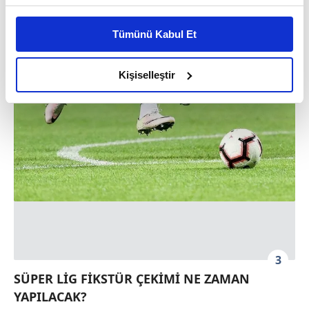
Bu çerezlere izin vermeniz halinde sizlere özel
kişiselleştirilmiş reklamlar sunabilir, sayfalarımızda sizlere
Tümünü Kabul Et
daha iyi reklam deneyimi yaşatabiliriz. Bunu yaparken
amacımızın size daha iyi bir reklam deneyimi sunmak
olduğunu ve sizlere en iyi içerikleri sunabilmek adına
Kişiselleştir
elimizden gelen çabayı gösterdiğimizi ve bu noktada,
reklamların maliyetlerimizi karşılamak noktasında tek gelir
kalemimiz olduğunu sizlere hatırlatmak isteriz.
Her halükârda, kullanıcılar, bu çerezlere izin vermedikleri
takdirde, kullanıcılara hedefli reklamlar
gösterilmeyecektir."
Sizlere daha iyi bir hizmet sunabilmek için İnternet
Sitemizde kendimize ve üçüncü kişilere ait çerezler
kullanılmaktadır. Bu çerezler vasıtasıyla çeşitli kişisel
3
verileriniz işlenmekte olup gerekli olan çerezler bilgi
SÜPER LİG FİKSTÜR ÇEKİMİ NE ZAMAN
toplumu hizmetlerinin sunulması amacıyla
YAPILACAK?
kullanılmaktadır. Diğer çerezler, sitemizin daha işlevsel