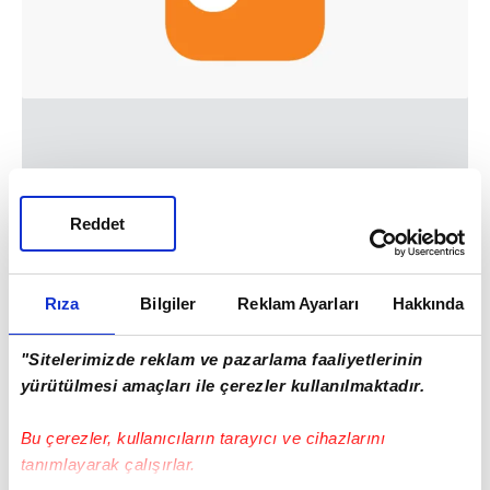
3
Reddet
YKS TERCİH KILAVUZU 2023 YAYIMLANDI!
YKS tercih kılavuzu ÖSYM tarafından
Rıza
Bilgiler
Reklam Ayarları
Hakkında
yayımlandı. Yapılan açıklamada şu ifadelere
yer verildi:
"Sitelerimizde reklam ve pazarlama faaliyetlerinin
yürütülmesi amaçları ile çerezler kullanılmaktadır.
2023-YKS tercih işlemleri, 27 Temmuz 2023
tarihinde saat 11.00'de başlayacaktır. Adaylar
Bu çerezler, kullanıcıların tarayıcı ve cihazlarını
tercihlerini, 27 Temmuz-08 Ağustos 2023
tanımlayarak çalışırlar.