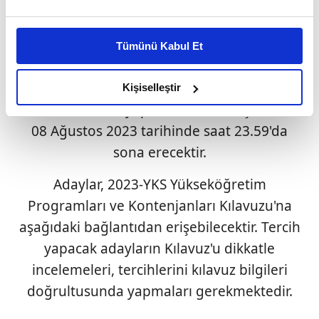
tarihleri arasında, kılavuzda yer alan
Bu çerezlere izin vermeniz halinde sizlere özel
kurallara göre ÖSYM'nin
kişiselleştirilmiş reklamlar sunabilir, sayfalarımızda sizlere
https://ais.osym.gov.tr adresinden T.C. kimlik
Tümünü Kabul Et
daha iyi reklam deneyimi yaşatabiliriz. Bunu yaparken
numaraları ve şifreleriyle veya ÖSYM Aday
amacımızın size daha iyi bir reklam deneyimi sunmak
İşlemleri Mobil Uygulamasından bireysel
olduğunu ve sizlere en iyi içerikleri sunabilmek adına
Kişiselleştir
elimizden gelen çabayı gösterdiğimizi ve bu noktada,
olarak kendileri yapacaktır. Tercih işlemleri,
reklamların maliyetlerimizi karşılamak noktasında tek gelir
08 Ağustos 2023 tarihinde saat 23.59'da
kalemimiz olduğunu sizlere hatırlatmak isteriz.
sona erecektir.
Her halükârda, kullanıcılar, bu çerezlere izin vermedikleri
Adaylar, 2023-YKS Yükseköğretim
takdirde, kullanıcılara hedefli reklamlar
Programları ve Kontenjanları Kılavuzu'na
gösterilmeyecektir."
aşağıdaki bağlantıdan erişebilecektir. Tercih
Sizlere daha iyi bir hizmet sunabilmek için İnternet
yapacak adayların Kılavuz'u dikkatle
Sitemizde kendimize ve üçüncü kişilere ait çerezler
incelemeleri, tercihlerini kılavuz bilgileri
kullanılmaktadır. Bu çerezler vasıtasıyla çeşitli kişisel
doğrultusunda yapmaları gerekmektedir.
verileriniz işlenmekte olup gerekli olan çerezler bilgi
toplumu hizmetlerinin sunulması amacıyla