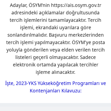
kullanılmaktadır. Diğer çerezler, sitemizin daha işlevsel
Adaylar, ÖSYM'nin https://ais.osym.gov.tr
kılınması ve kişiselleştirilmesi ve sizlere yönelik
adresindeki açıklamalar doğrultusunda
reklam/pazarlama faaliyetlerinin yapılması, amaçlarıyla
tercih işlemlerini tamamlayacaktır. Tercih
sınırlı olarak açık rızanız dahilinde kullanılacaktır.
işlemi, ekrandaki uyarılara göre
Çerezlere ilişkin tercihlerinizi aşağıda yer alan panel
sonlandırılmalıdır. Başvuru merkezlerinden
vasıtasıyla belirleyebilirsiniz. Çerezlere ilişkin detaylı bilgi
tercih işlemi yapılmayacaktır. ÖSYM'ye posta
için Ayarlar butonuna tıklayabilir,
Çerez Bilgilendirme
yoluyla gönderilen veya elden verilen tercih
Metnimizi
ziyaret edebilirsiniz.
listeleri geçerli olmayacaktır. Sadece
6698 sayılı Kişisel Verilerin Korunması Kanunu uyarınca
elektronik ortamda yapılacak tercihler
hazırlanmış Aydınlatma Metnimizi okumak ve sitemizde
işleme alınacaktır.
ilgili mevzuata uygun olarak kullanılan çerezlerle ilgili bilgi
almak için lütfen
tıklayınız
.
İşte, 2023-YKS Yükseköğretim Programları ve
Kontenjanları Kılavuzu: