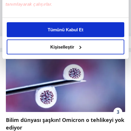
tanımlayarak çalışırlar.
Bu çerezlere izin vermeniz halinde sizlere özel
kişiselleştirilmiş reklamlar sunabilir, sayfalarımızda sizlere
Tümünü Kabul Et
daha iyi reklam deneyimi yaşatabiliriz. Bunu yaparken
amacımızın size daha iyi bir reklam deneyimi sunmak
olduğunu ve sizlere en iyi içerikleri sunabilmek adına
Kişiselleştir
elimizden gelen çabayı gösterdiğimizi ve bu noktada,
reklamların maliyetlerimizi karşılamak noktasında tek gelir
kalemimiz olduğunu sizlere hatırlatmak isteriz.
Her halükârda, kullanıcılar, bu çerezlere izin vermedikleri
takdirde, kullanıcılara hedefli reklamlar
gösterilmeyecektir."
Sizlere daha iyi bir hizmet sunabilmek için İnternet
3
Sitemizde kendimize ve üçüncü kişilere ait çerezler
Bilim dünyası şaşkın! Omicron o tehlikeyi yok
kullanılmaktadır. Bu çerezler vasıtasıyla çeşitli kişisel
ediyor
verileriniz işlenmekte olup gerekli olan çerezler bilgi