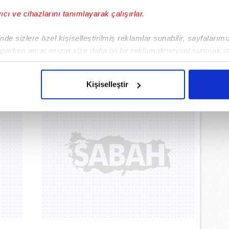
yıcı ve cihazlarını tanımlayarak çalışırlar.
de sizlere özel kişiselleştirilmiş reklamlar sunabilir, sayfalarım
aparken amacımızın size daha iyi bir reklam deneyimi sunmak ol
imizden gelen çabayı gösterdiğimizi ve bu noktada, reklamların ma
olduğunu sizlere hatırlatmak isteriz.
Kişiselleştir
çerezlere izin vermedikleri takdirde, kullanıcılara hedefli reklaml
abilmek için İnternet Sitemizde kendimize ve üçüncü kişilere ait 
isel verileriniz işlenmekte olup gerekli olan çerezler bilgi toplum
 çerezler, sitemizin daha işlevsel kılınması ve kişiselleştirilmes
 yapılması, amaçlarıyla sınırlı olarak açık rızanız dahilinde kulla
aşağıda yer alan panel vasıtasıyla belirleyebilirsiniz. Çerezlere iliş
lgilendirme Metnimizi
ziyaret edebilirsiniz.
Korunması Kanunu uyarınca hazırlanmış Aydınlatma Metnimizi okum