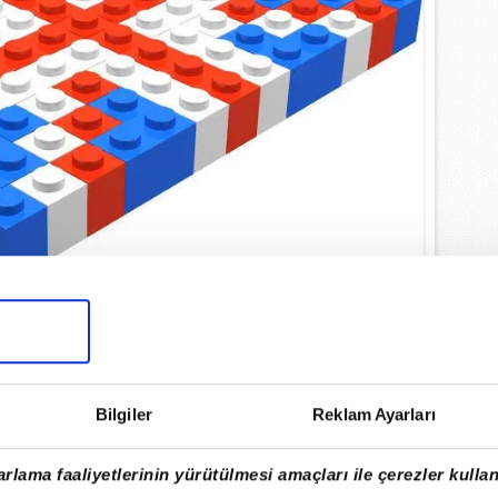
miz
İngilizce
ise en çok konuşulan dillerin
 İngilizce en çok konuşulan dil olmasada
olma özelliğini taşımaktadır.
Bilgiler
Reklam Ayarları
rlama faaliyetlerinin yürütülmesi amaçları ile çerezler kullan