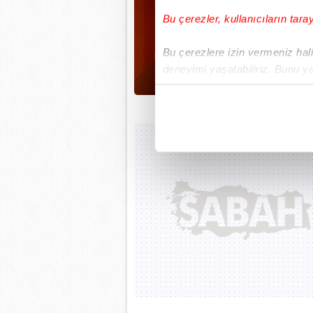
Bu çerezler, kullanıcıların tara
Bu çerezlere izin vermeniz halin
deneyimi yaşatabiliriz. Bunu y
içerikleri sunabilmek adına el
noktasında tek gelir kalemimiz 
Her halükârda, kullanıcılar, bu 
Sizlere daha iyi bir hizmet sun
çerezler vasıtasıyla çeşitli kiş
amacıyla kullanılmaktadır. Diğer
reklam/pazarlama faaliyetlerinin
Çerezlere ilişkin tercihlerinizi 
butonuna tıklayabilir,
Çerez Bi
6698 sayılı Kişisel Verilerin 