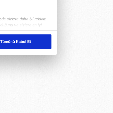
ızda sizlere daha iyi reklam
duğunu ve sizlere en iyi
liyetlerimizi karşılamak
Tümünü Kabul Et
ar gösterilmeyecektir."
çerezler kullanılmaktadır. Bu
u hizmetlerinin sunulması
i ve sizlere yönelik
nılacaktır.
kin detaylı bilgi için Ayarlar
ak ve sitemizde ilgili