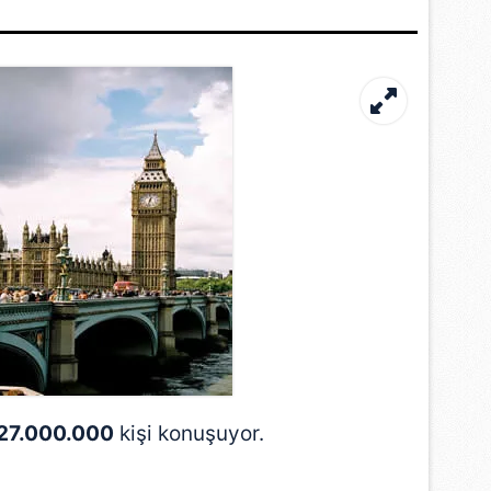
 çerezlerle ilgili bilgi almak için lütfen
tıklayınız
.
27.000.000
kişi konuşuyor.