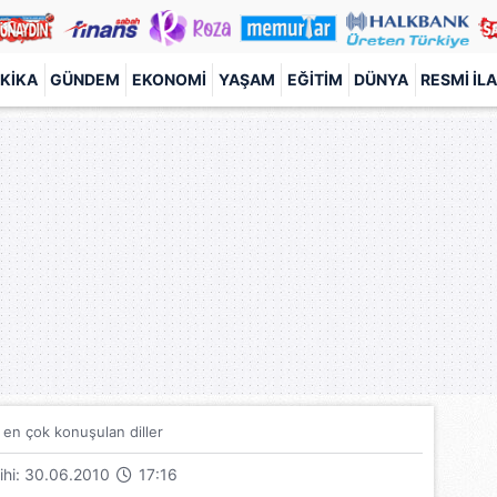
KIKA
GÜNDEM
EKONOMI
YAŞAM
EĞITIM
DÜNYA
RESMI İL
en çok konuşulan diller
rihi: 30.06.2010
17:16