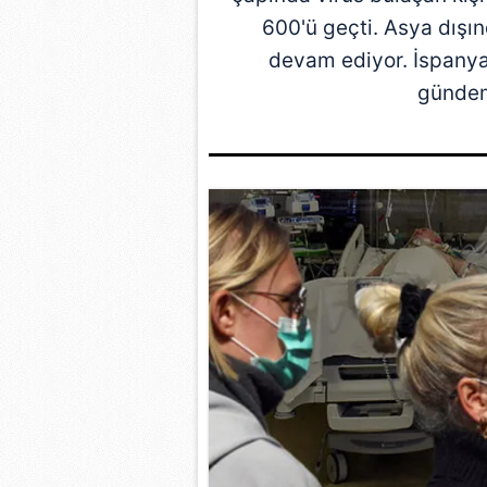
600'ü geçti. Asya dışı
devam ediyor.
İspany
gündem