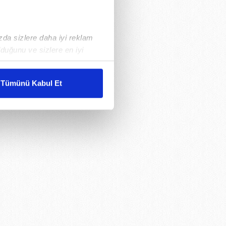
ızda sizlere daha iyi reklam
duğunu ve sizlere en iyi
liyetlerimizi karşılamak
Tümünü Kabul Et
ar gösterilmeyecektir."
çerezler kullanılmaktadır. Bu
u hizmetlerinin sunulması
i ve sizlere yönelik
nılacaktır.
kin detaylı bilgi için Ayarlar
ak ve sitemizde ilgili