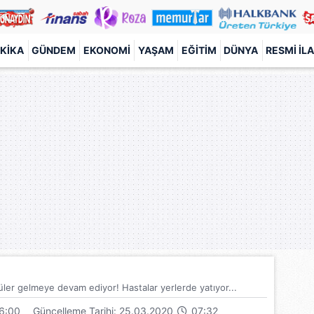
KIKA
GÜNDEM
EKONOMI
YAŞAM
EĞITIM
DÜNYA
RESMI İL
üler gelmeye devam ediyor! Hastalar yerlerde yatıyor...
6:00
Güncelleme Tarihi: 25.03.2020
07:32