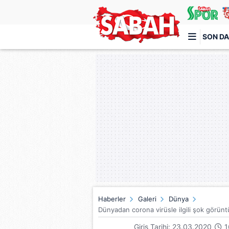
SON DA
Türkiye'nin en iyi haber sitesi
Haberler
Galeri
Dünya
Dünyadan corona virüsle ilgili şok görünt
Giriş Tarihi: 23.03.2020
1