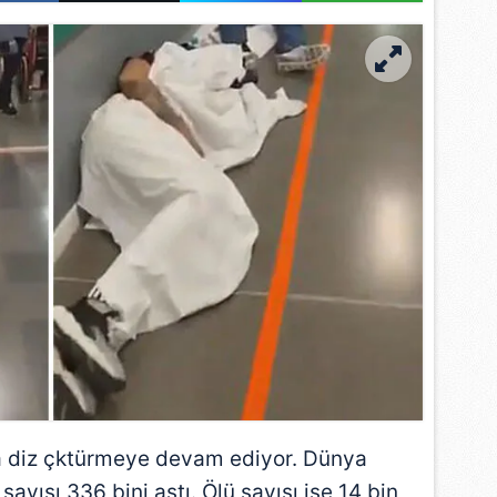
 diz çktürmeye devam ediyor. Dünya
sayısı 336 bini aştı. Ölü sayısı ise 14 bin