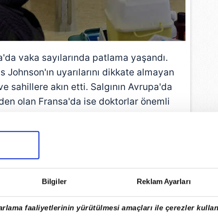
da vaka sayılarında patlama yaşandı.
s Johnson'ın uyarılarını dikkate almayan
ve sahillere akın etti. Salgının Avrupa'da
den olan Fransa'da ise doktorlar önemli
şte corona virüsüne dair son dakika
gelişmeleri...
EMLİ MANŞETLERİ İÇİN TIKLAYIN
Bilgiler
Reklam Ayarları
rlama faaliyetlerinin yürütülmesi amaçları ile çerezler kullan