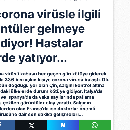
rona virüsle ilgili
ntüler gelmeye
diyor! Hastalar
de yatıyor...
a virüsü
kabusu her geçen gün kötüye giderek
da 336 bini aşkın kişiye
corona
virüsü bulaştı. Ölü
sün doğduğu yer olan Çin, salgını kontrol altına
aki ülkelerde durum kötüye gidiyor. İtalya'da
 ve İspanya'da da vaka sayılarında patlama
 çekilen görüntüler olay yarattı. Salgının
erden olan Fransa'da ise doktorlar önemli
irüsüne dair son dakika gelişmeleri...