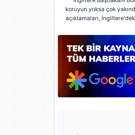
İngiltere Başbakanı Bo
mevzuata uygun olarak kullanılan
koruyun yoksa çok yakınd
açıklamaları, İngiltere'd