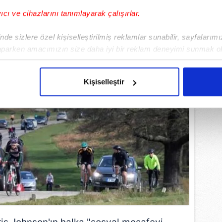
yıcı ve cihazlarını tanımlayarak çalışırlar.
de sizlere özel kişiselleştirilmiş reklamlar sunabilir, sayfalarım
aparken amacımızın size daha iyi bir reklam deneyimi sunmak ol
imizden gelen çabayı gösterdiğimizi ve bu noktada, reklamların ma
olduğunu sizlere hatırlatmak isteriz.
Kişiselleştir
çerezlere izin vermedikleri takdirde, kullanıcılara hedefli reklaml
abilmek için İnternet Sitemizde kendimize ve üçüncü kişilere ait 
isel verileriniz işlenmekte olup gerekli olan çerezler bilgi toplum
 çerezler, sitemizin daha işlevsel kılınması ve kişiselleştirilmes
 yapılması, amaçlarıyla sınırlı olarak açık rızanız dahilinde kulla
aşağıda yer alan panel vasıtasıyla belirleyebilirsiniz. Çerezlere iliş
lgilendirme Metnimizi
ziyaret edebilirsiniz.
Korunması Kanunu uyarınca hazırlanmış Aydınlatma Metnimizi okum