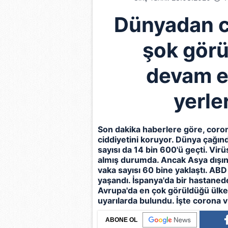
Dünyadan co
şok görü
devam e
yerler
Son dakika
haberlere göre,
coron
ciddiyetini koruyor. Dünya çağın
sayısı da 14 bin 600'ü geçti. Virü
almış durumda. Ancak Asya dışınd
vaka sayısı 60 bine yaklaştı. ABD
yaşandı. İspanya'da bir hastanede
Avrupa'da en çok görüldüğü ülkel
uyarılarda bulundu. İşte corona v
ABONE OL