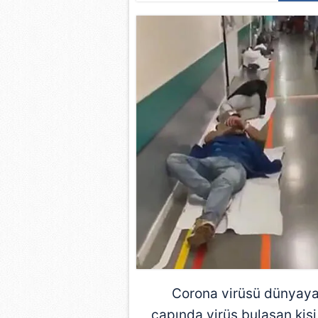
Corona virüsü dünyaya
çapında virüs bulaşan kişi 