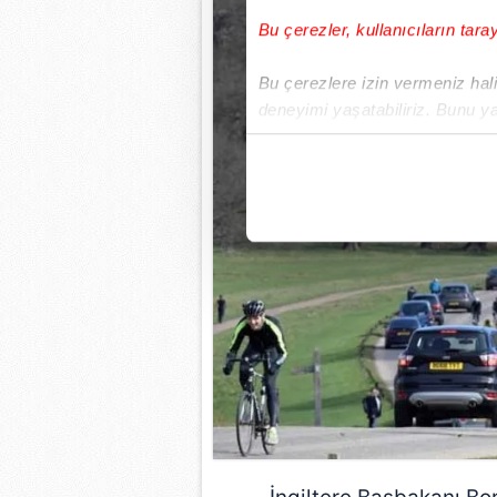
Bu çerezler, kullanıcıların tara
Bu çerezlere izin vermeniz halin
deneyimi yaşatabiliriz. Bunu y
içerikleri sunabilmek adına el
noktasında tek gelir kalemimiz 
Her halükârda, kullanıcılar, bu 
Sizlere daha iyi bir hizmet sun
çerezler vasıtasıyla çeşitli kiş
amacıyla kullanılmaktadır. Diğer
reklam/pazarlama faaliyetlerinin
Çerezlere ilişkin tercihlerinizi 
butonuna tıklayabilir,
Çerez Bi
6698 sayılı Kişisel Verilerin 