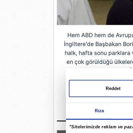
Hem ABD hem de Avrupa'
İngiltere'de Başbakan Bori
halk, hafta sonu parklara 
en çok görüldüğü ülkeler
uyarılarda bulundu. İ
Reddet
GÜNÜN EN ÖN
Rıza
"Sitelerimizde reklam ve paza