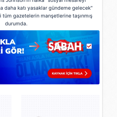
ris Johnson'ın halka "sosyal mesafeyi
 çerezlerle ilgili bilgi almak için lütfen
tıklayınız
.
a daha katı yasaklar gündeme gelecek"
eki tüm gazetelerin manşetlerine taşınmış
durumda.