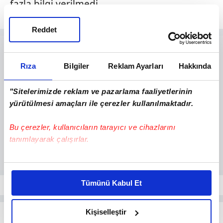
fazla bilgi verilmedi.
Reddet
Rıza
Bilgiler
Reklam Ayarları
Hakkında
"Sitelerimizde reklam ve pazarlama faaliyetlerinin
yürütülmesi amaçları ile çerezler kullanılmaktadır.
Bu çerezler, kullanıcıların tarayıcı ve cihazlarını
tanımlayarak çalışırlar.
Bu çerezlere izin vermeniz halinde sizlere özel
kişiselleştirilmiş reklamlar sunabilir, sayfalarımızda sizlere
Tümünü Kabul Et
daha iyi reklam deneyimi yaşatabiliriz. Bunu yaparken
amacımızın size daha iyi bir reklam deneyimi sunmak
olduğunu ve sizlere en iyi içerikleri sunabilmek adına
Kişiselleştir
elimizden gelen çabayı gösterdiğimizi ve bu noktada,