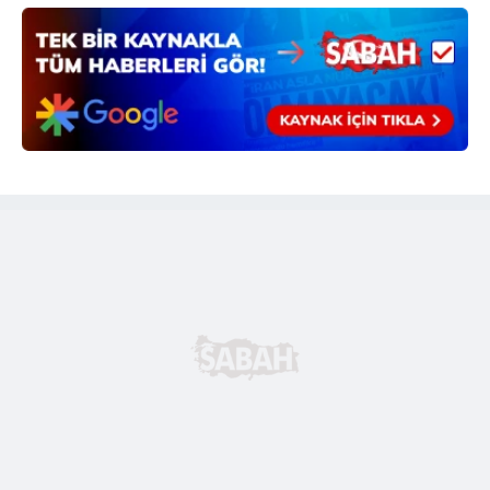
için Ayarlar butonuna tıklayabilir,
Çerez Bilgilendirme
Metnimizi
ziyaret edebilirsiniz.
6698 sayılı Kişisel Verilerin Korunması Kanunu uyarınca
hazırlanmış Aydınlatma Metnimizi okumak ve sitemizde
ilgili mevzuata uygun olarak kullanılan çerezlerle ilgili bilgi
almak için lütfen
tıklayınız
.