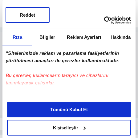
yığınağını artırdığı bir dönemde
gerçekleşmişti.
Reddet
Rıza
Bilgiler
Reklam Ayarları
Hakkında
"Sitelerimizde reklam ve pazarlama faaliyetlerinin
yürütülmesi amaçları ile çerezler kullanılmaktadır.
Bu çerezler, kullanıcıların tarayıcı ve cihazlarını
tanımlayarak çalışırlar.
Bu çerezlere izin vermeniz halinde sizlere özel
kişiselleştirilmiş reklamlar sunabilir, sayfalarımızda sizlere
Tümünü Kabul Et
daha iyi reklam deneyimi yaşatabiliriz. Bunu yaparken
amacımızın size daha iyi bir reklam deneyimi sunmak
olduğunu ve sizlere en iyi içerikleri sunabilmek adına
Kişiselleştir
elimizden gelen çabayı gösterdiğimizi ve bu noktada,