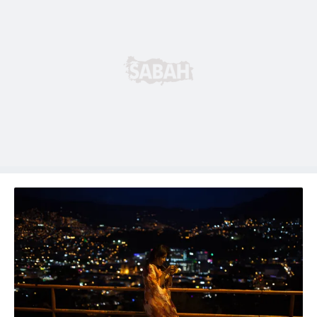
reklam/pazarlama faaliyetlerinin yapılması, amaçlarıyla
sınırlı olarak açık rızanız dahilinde kullanılacaktır.
Çerezlere ilişkin tercihlerinizi aşağıda yer alan panel
vasıtasıyla belirleyebilirsiniz. Çerezlere ilişkin detaylı bilgi
için Ayarlar butonuna tıklayabilir,
Çerez Bilgilendirme
Metnimizi
ziyaret edebilirsiniz.
6698 sayılı Kişisel Verilerin Korunması Kanunu uyarınca
hazırlanmış Aydınlatma Metnimizi okumak ve sitemizde
ilgili mevzuata uygun olarak kullanılan çerezlerle ilgili bilgi
almak için lütfen
tıklayınız
.