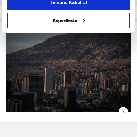
Tümünü Kabul Et
daha iyi reklam deneyimi yaşatabiliriz. Bunu yaparken
amacımızın size daha iyi bir reklam deneyimi sunmak
olduğunu ve sizlere en iyi içerikleri sunabilmek adına
Kişiselleştir
elimizden gelen çabayı gösterdiğimizi ve bu noktada,
reklamların maliyetlerimizi karşılamak noktasında tek gelir
kalemimiz olduğunu sizlere hatırlatmak isteriz.
Her halükârda, kullanıcılar, bu çerezlere izin vermedikleri
takdirde, kullanıcılara hedefli reklamlar
gösterilmeyecektir."
Sizlere daha iyi bir hizmet sunabilmek için İnternet
Sitemizde kendimize ve üçüncü kişilere ait çerezler
kullanılmaktadır. Bu çerezler vasıtasıyla çeşitli kişisel
verileriniz işlenmekte olup gerekli olan çerezler bilgi
3
toplumu hizmetlerinin sunulması amacıyla
kullanılmaktadır. Diğer çerezler, sitemizin daha işlevsel
kılınması ve kişiselleştirilmesi ve sizlere yönelik