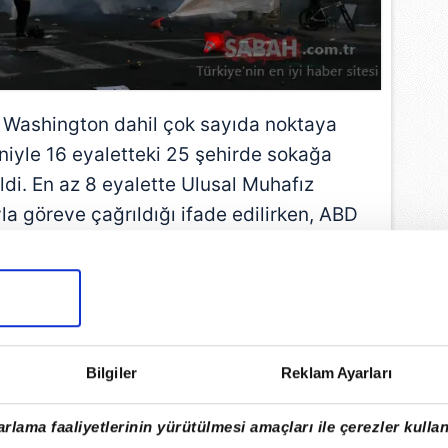
 Washington dahil çok sayıda noktaya
niyle 16 eyaletteki 25 şehirde sokağa
ldi. En az 8 eyalette Ulusal Muhafız
yla göreve çağrıldığı ifade edilirken, ABD
entagon), bazı askeri üslerde alarm
 geçildiğini açıkladı.
EMLİ MANŞETLERİ İÇİN TIKLAYIN
Bilgiler
Reklam Ayarları
rlama faaliyetlerinin yürütülmesi amaçları ile çerezler kullan