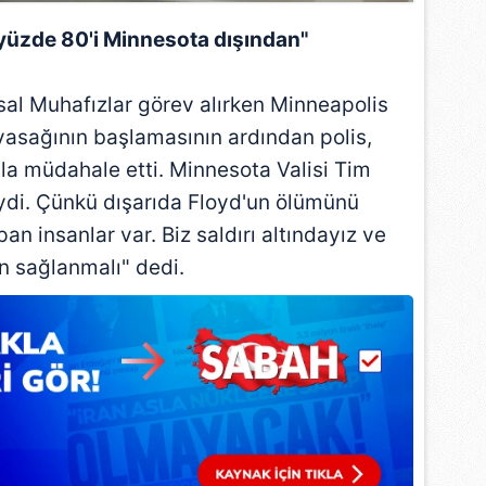
 çerezlerle ilgili bilgi almak için lütfen
tıklayınız
.
 yüzde 80'i Minnesota dışından"
al Muhafızlar görev alırken Minneapolis
asağının başlamasının ardından polis,
yla müdahale etti. Minnesota Valisi Tim
iydi. Çünkü dışarıda Floyd'un ölümünü
 insanlar var. Biz saldırı altındayız ve
n sağlanmalı" dedi.