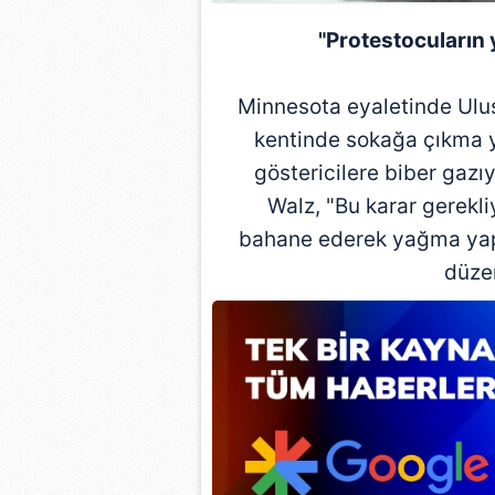
mevzuata uygun olarak kullanılan
"Protestocuların
Minnesota eyaletinde Ulus
kentinde sokağa çıkma y
göstericilere biber gazı
Walz, "Bu karar gerekl
bahane ederek yağma yapan
düze