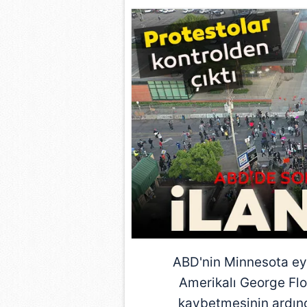
ABD
'nin Minnesota ey
Amerikalı George Flo
kaybetmesinin ardınd