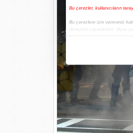
Bu çerezler, kullanıcıların tara
Bu çerezlere izin vermeniz halin
deneyimi yaşatabiliriz. Bunu y
içerikleri sunabilmek adına el
noktasında tek gelir kalemimiz 
Her halükârda, kullanıcılar, bu 
Sizlere daha iyi bir hizmet sun
çerezler vasıtasıyla çeşitli kiş
amacıyla kullanılmaktadır. Diğer
reklam/pazarlama faaliyetlerinin
Çerezlere ilişkin tercihlerinizi 
butonuna tıklayabilir,
Çerez Bi
6698 sayılı Kişisel Verilerin 