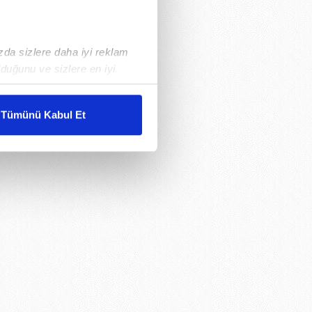
ızda sizlere daha iyi reklam
duğunu ve sizlere en iyi
liyetlerimizi karşılamak
Tümünü Kabul Et
ar gösterilmeyecektir."
çerezler kullanılmaktadır. Bu
u hizmetlerinin sunulması
i ve sizlere yönelik
nılacaktır.
kin detaylı bilgi için Ayarlar
ak ve sitemizde ilgili