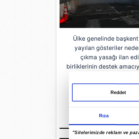
Ülke genelinde başkent
yayılan gösteriler nede
çıkma yasağı ilan edi
birliklerinin destek amacı
Savunma Bakanlığı (P
durumuna
Reddet
GÜNÜN EN ÖN
Rıza
"Sitelerimizde reklam ve paza