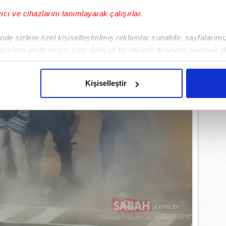
yıcı ve cihazlarını tanımlayarak çalışırlar.
de sizlere özel kişiselleştirilmiş reklamlar sunabilir, sayfalarım
aparken amacımızın size daha iyi bir reklam deneyimi sunmak ol
imizden gelen çabayı gösterdiğimizi ve bu noktada, reklamların ma
olduğunu sizlere hatırlatmak isteriz.
Kişiselleştir
çerezlere izin vermedikleri takdirde, kullanıcılara hedefli reklaml
abilmek için İnternet Sitemizde kendimize ve üçüncü kişilere ait 
isel verileriniz işlenmekte olup gerekli olan çerezler bilgi toplum
 çerezler, sitemizin daha işlevsel kılınması ve kişiselleştirilmes
 yapılması, amaçlarıyla sınırlı olarak açık rızanız dahilinde kulla
aşağıda yer alan panel vasıtasıyla belirleyebilirsiniz. Çerezlere iliş
lgilendirme Metnimizi
ziyaret edebilirsiniz.
Korunması Kanunu uyarınca hazırlanmış Aydınlatma Metnimizi okum