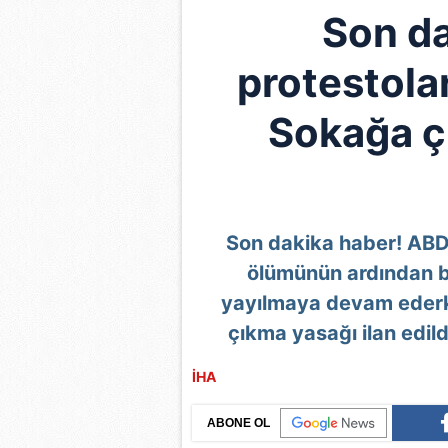
Son da
protestolar
Sokağa ç
Son dakika haber! ABD'
ölümünün ardından b
yayılmaya devam ederk
çıkma yasağı ilan edild
İHA
ABONE OL