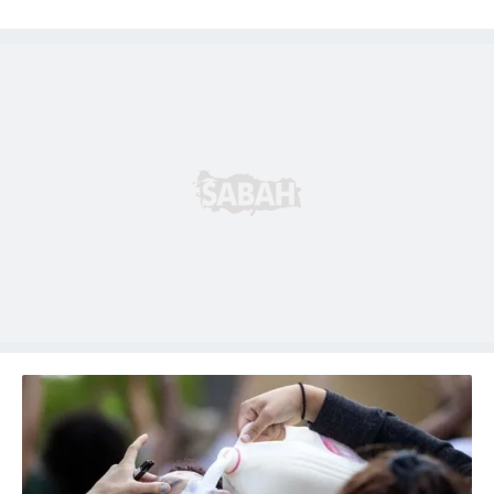
Çerezlere ilişkin tercihlerinizi aşağıda yer alan panel
vasıtasıyla belirleyebilirsiniz. Çerezlere ilişkin detaylı bilgi
için Ayarlar butonuna tıklayabilir,
Çerez Bilgilendirme
Metnimizi
ziyaret edebilirsiniz.
6698 sayılı Kişisel Verilerin Korunması Kanunu uyarınca
hazırlanmış Aydınlatma Metnimizi okumak ve sitemizde
ilgili mevzuata uygun olarak kullanılan çerezlerle ilgili bilgi
almak için lütfen
tıklayınız
.