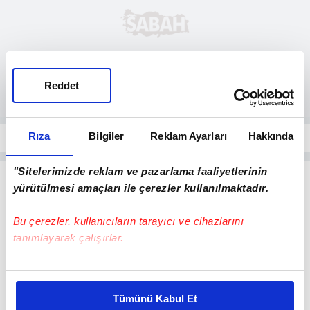
Reddet
Rıza
Bilgiler
Reklam Ayarları
Hakkında
"Sitelerimizde reklam ve pazarlama faaliyetlerinin
yürütülmesi amaçları ile çerezler kullanılmaktadır.
Bu çerezler, kullanıcıların tarayıcı ve cihazlarını
tanımlayarak çalışırlar.
Bu çerezlere izin vermeniz halinde sizlere özel
kişiselleştirilmiş reklamlar sunabilir, sayfalarımızda sizlere
Tümünü Kabul Et
daha iyi reklam deneyimi yaşatabiliriz. Bunu yaparken