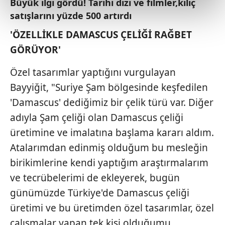
Büyük ilgi gördü! Tarihi dizi ve filmler,kılıç
kalemimiz olduğunu sizlere hatırlatmak isteriz.
satışlarını yüzde 500 artırdı
'ÖZELLİKLE DAMASCUS ÇELİĞİ RAĞBET
Her halükârda, kullanıcılar, bu çerezlere izin vermedikleri
takdirde, kullanıcılara hedefli reklamlar
GÖRÜYOR'
gösterilmeyecektir."
Özel tasarımlar yaptığını vurgulayan
Sizlere daha iyi bir hizmet sunabilmek için İnternet
Bayyiğit, "Suriye Şam bölgesinde keşfedilen
Sitemizde kendimize ve üçüncü kişilere ait çerezler
'Damascus' dediğimiz bir çelik türü var. Diğer
kullanılmaktadır. Bu çerezler vasıtasıyla çeşitli kişisel
adıyla Şam çeliği olan Damascus çeliği
verileriniz işlenmekte olup gerekli olan çerezler bilgi
üretimine ve imalatına başlama kararı aldım.
toplumu hizmetlerinin sunulması amacıyla
kullanılmaktadır. Diğer çerezler, sitemizin daha işlevsel
Atalarımdan edinmiş olduğum bu mesleğin
kılınması ve kişiselleştirilmesi ve sizlere yönelik
birikimlerine kendi yaptığım araştırmalarım
reklam/pazarlama faaliyetlerinin yapılması, amaçlarıyla
ve tecrübelerimi de ekleyerek, bugün
sınırlı olarak açık rızanız dahilinde kullanılacaktır.
günümüzde Türkiye'de Damascus çeliği
Çerezlere ilişkin tercihlerinizi aşağıda yer alan panel
üretimi ve bu üretimden özel tasarımlar, özel
vasıtasıyla belirleyebilirsiniz. Çerezlere ilişkin detaylı bilgi
çalışmalar yapan tek kişi olduğumu