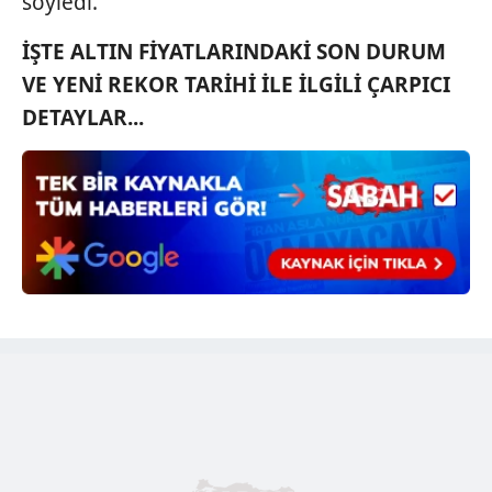
söyledi.
ilgili mevzuata uygun olarak kullanılan çerezlerle ilgili bilgi
almak için lütfen
tıklayınız
.
İŞTE ALTIN FİYATLARINDAKİ SON DURUM
VE YENİ REKOR TARİHİ İLE İLGİLİ ÇARPICI
DETAYLAR...