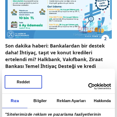
2
Son dakika haberi: Bankalardan bir destek
daha! İhtiyaç, taşıt ve konut kredileri
ertelendi mi? Halkbank, Vakıfbank, Ziraat
Bankası Temel İhtiyaç Desteği ve kredi
ödemeleri erteleme başvurusu
KAMU BANKASI HAREKETE GEÇTİ! YENİ BİR
Reddet
KREDİ UYGULAMASI BAŞLIYOR...
Rıza
Bilgiler
Reklam Ayarları
Hakkında
Buna göre, temel ihtiyaçlarını uygun
şartlarda finanse edebilmeleri amacıyla,
"Sitelerimizde reklam ve pazarlama faaliyetlerinin