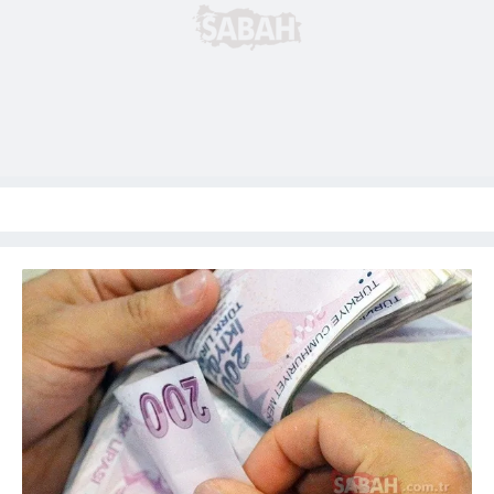
Sitemizde kendimize ve üçüncü kişilere ait çerezler
kullanılmaktadır. Bu çerezler vasıtasıyla çeşitli kişisel
verileriniz işlenmekte olup gerekli olan çerezler bilgi
toplumu hizmetlerinin sunulması amacıyla
kullanılmaktadır. Diğer çerezler, sitemizin daha işlevsel
kılınması ve kişiselleştirilmesi ve sizlere yönelik
reklam/pazarlama faaliyetlerinin yapılması, amaçlarıyla
sınırlı olarak açık rızanız dahilinde kullanılacaktır.
Çerezlere ilişkin tercihlerinizi aşağıda yer alan panel
vasıtasıyla belirleyebilirsiniz. Çerezlere ilişkin detaylı bilgi
için Ayarlar butonuna tıklayabilir,
Çerez Bilgilendirme
Metnimizi
ziyaret edebilirsiniz.
6698 sayılı Kişisel Verilerin Korunması Kanunu uyarınca
hazırlanmış Aydınlatma Metnimizi okumak ve sitemizde
ilgili mevzuata uygun olarak kullanılan çerezlerle ilgili bilgi
almak için lütfen
tıklayınız
.