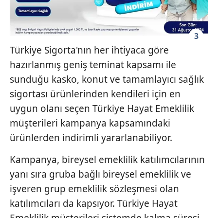
vasıtasıyla belirleyebilirsiniz. Çerezlere ilişkin detaylı bilgi
için Ayarlar butonuna tıklayabilir,
Çerez Bilgilendirme
Metnimizi
ziyaret edebilirsiniz.
3
6698 sayılı Kişisel Verilerin Korunması Kanunu uyarınca
Türkiye Sigorta'nın her ihtiyaca göre
hazırlanmış Aydınlatma Metnimizi okumak ve sitemizde
hazırlanmış geniş teminat kapsamı ile
ilgili mevzuata uygun olarak kullanılan çerezlerle ilgili bilgi
sunduğu kasko, konut ve tamamlayıcı sağlık
almak için lütfen
tıklayınız
.
sigortası ürünlerinden kendileri için en
uygun olanı seçen Türkiye Hayat Emeklilik
müşterileri kampanya kapsamındaki
ürünlerden indirimli yararlanabiliyor.
Kampanya, bireysel emeklilik katılımcılarının
yanı sıra gruba bağlı bireysel emeklilik ve
işveren grup emeklilik sözleşmesi olan
katılımcıları da kapsıyor. Türkiye Hayat
Emeklilik müşterileri sistemde kalma süresi