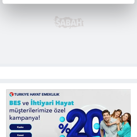
reklamların maliyetlerimizi karşılamak noktasında tek gelir
kalemimiz olduğunu sizlere hatırlatmak isteriz.
Her halükârda, kullanıcılar, bu çerezlere izin vermedikleri
takdirde, kullanıcılara hedefli reklamlar
gösterilmeyecektir."
Sizlere daha iyi bir hizmet sunabilmek için İnternet
Sitemizde kendimize ve üçüncü kişilere ait çerezler
kullanılmaktadır. Bu çerezler vasıtasıyla çeşitli kişisel
verileriniz işlenmekte olup gerekli olan çerezler bilgi
toplumu hizmetlerinin sunulması amacıyla
kullanılmaktadır. Diğer çerezler, sitemizin daha işlevsel
kılınması ve kişiselleştirilmesi ve sizlere yönelik
reklam/pazarlama faaliyetlerinin yapılması, amaçlarıyla
sınırlı olarak açık rızanız dahilinde kullanılacaktır.
Çerezlere ilişkin tercihlerinizi aşağıda yer alan panel