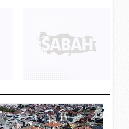
 çerezlerle ilgili bilgi almak için lütfen
tıklayınız
.