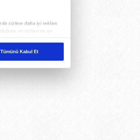
ızda sizlere daha iyi reklam
duğunu ve sizlere en iyi
liyetlerimizi karşılamak
Tümünü Kabul Et
ar gösterilmeyecektir."
çerezler kullanılmaktadır. Bu
u hizmetlerinin sunulması
i ve sizlere yönelik
nılacaktır.
kin detaylı bilgi için Ayarlar
ak ve sitemizde ilgili