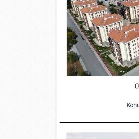
Ü
Konu