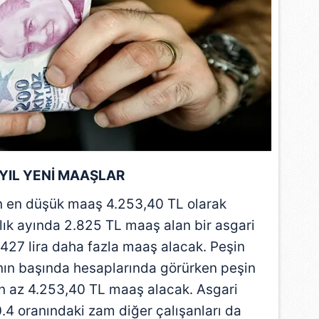
 çerezlerle ilgili bilgi almak için lütfen
tıklayınız
.
 YIL YENİ MAAŞLAR
n en düşük maaş 4.253,40 TL olarak
ık ayında 2.825 TL maaş alan bir asgari
 1.427 lira daha fazla maaş alacak. Peşin
ının başında hesaplarında görürken peşin
n az 4.253,40 TL maaş alacak. Asgari
.4 oranındaki zam diğer çalışanları da