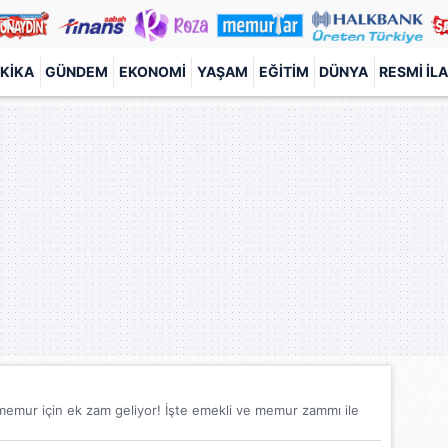
KIKA
GÜNDEM
EKONOMI
YAŞAM
EĞITIM
DÜNYA
RESMI İL
 memur için ek zam geliyor! İşte emekli ve memur zammı ile