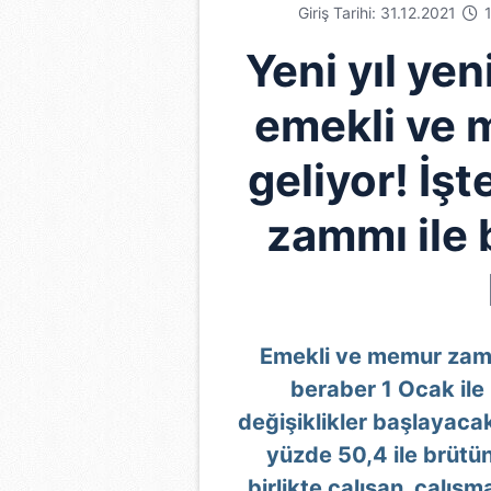
Giriş Tarihi: 31.12.2021
1
Yeni yıl ye
emekli ve 
geliyor! İş
zammı ile 
Emekli ve memur zamm
beraber 1 Ocak ile 
değişiklikler başlayacak
yüzde 50,4 ile brütün
birlikte çalışan, çalış