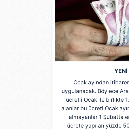
mevzuata uygun olarak kullanılan
YENİ
Ocak ayından itibare
uygulanacak. Böylece Aral
ücretli Ocak ile birlikte
alanlar bu ücreti Ocak ay
almayanlar 1 Şubatta e
ücrete yapılan yüzde 50