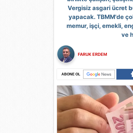
Vergisiz asgari ücret b
yapacak. TBMM'de çok
memur, işçi, emekli, enge
ve 
FARUK ERDEM
ABONE OL