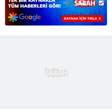
için Ayarlar butonuna tıklayabilir,
Çerez Bilgilendirme
Metnimizi
ziyaret edebilirsiniz.
6698 sayılı Kişisel Verilerin Korunması Kanunu uyarınca
hazırlanmış Aydınlatma Metnimizi okumak ve sitemizde
ilgili mevzuata uygun olarak kullanılan çerezlerle ilgili bilgi
almak için lütfen
tıklayınız
.