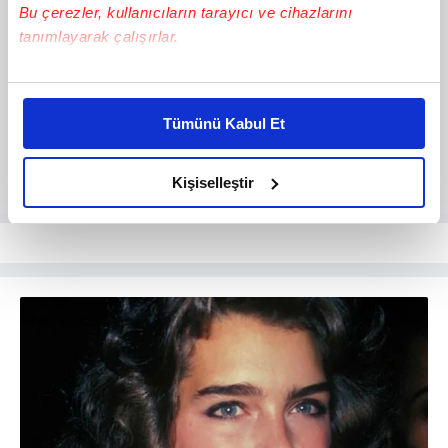
Bu çerezler, kullanıcıların tarayıcı ve cihazlarını
tanımlayarak çalışırlar.
Bu çerezlere izin vermeniz halinde sizlere özel
kişiselleştirilmiş reklamlar sunabilir, sayfalarımızda sizlere
Tümünü Kabul Et
daha iyi reklam deneyimi yaşatabiliriz. Bunu yaparken
amacımızın size daha iyi bir reklam deneyimi sunmak
olduğunu ve sizlere en iyi içerikleri sunabilmek adına
Kişiselleştir
elimizden gelen çabayı gösterdiğimizi ve bu noktada,
reklamların maliyetlerimizi karşılamak noktasında tek gelir
kalemimiz olduğunu sizlere hatırlatmak isteriz.
Her halükârda, kullanıcılar, bu çerezlere izin vermedikleri
takdirde, kullanıcılara hedefli reklamlar
gösterilmeyecektir."
Sizlere daha iyi bir hizmet sunabilmek için İnternet
Sitemizde kendimize ve üçüncü kişilere ait çerezler
kullanılmaktadır. Bu çerezler vasıtasıyla çeşitli kişisel