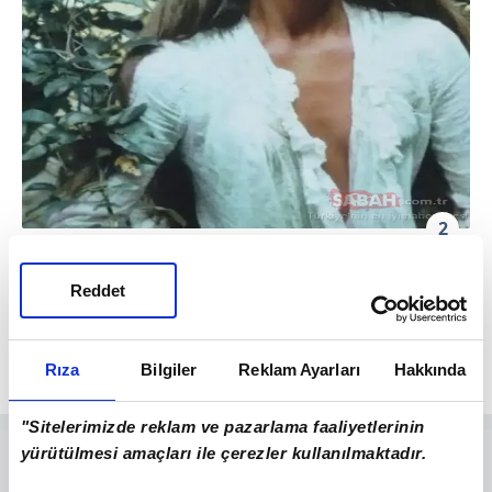
2
Güzelliği nedeniyle çocuk yaşlarda travmatik
süreçlerden geçen Brooke Shields, genç bir
Reddet
kız olduğunda ekranların en güzel kadın
oyuncusu kabul edilmişti.
Rıza
Bilgiler
Reklam Ayarları
Hakkında
"Sitelerimizde reklam ve pazarlama faaliyetlerinin
yürütülmesi amaçları ile çerezler kullanılmaktadır.