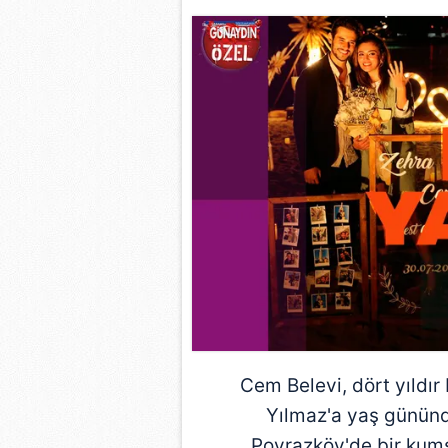
Cem Belevi, dört yıldır
Yılmaz'a yaş gününde
Poyrazköy'de bir kumsa