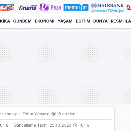
KIKA
GÜNDEM
EKONOMI
YAŞAM
EĞITIM
DÜNYA
RESMI İL
cu sevgilisi Zehra Yılmaz düğünü erteledi!
0:18
Güncelleme Tarihi: 25.10.2020
10:19