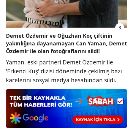
sınırlı olarak açık rızanız dahilinde kullanılacaktır.
Çerezlere ilişkin tercihlerinizi aşağıda yer alan panel
vasıtasıyla belirleyebilirsiniz. Çerezlere ilişkin detaylı bilgi
3
için Ayarlar butonuna tıklayabilir,
Çerez Bilgilendirme
Demet Özdemir ve Oğuzhan Koç çiftinin
Metnimizi
ziyaret edebilirsiniz.
yakınlığına dayanamayan Can Yaman, Demet
Özdemir ile olan fotoğraflarını sildi!
6698 sayılı Kişisel Verilerin Korunması Kanunu uyarınca
hazırlanmış Aydınlatma Metnimizi okumak ve sitemizde
Yaman, eski partneri Demet Özdemir ile
ilgili mevzuata uygun olarak kullanılan çerezlerle ilgili bilgi
'Erkenci Kuş' dizisi döneminde çekilmiş bazı
almak için lütfen
tıklayınız
.
karelerini sosyal medya hesabından sildi.