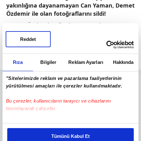
yakınlığına dayanamayan Can Yaman, Demet
Özdemir ile olan fotoğraflarını sildi!
Demet Özdemir-Oğuzhan Koç aşkının ortaya
çıkmasının ardından adı bir dönem Demet
Reddet
Özdemir ile aşk dedikodularına karışan Can
Yaman'dan flaş bir hamle geldi.
Rıza
Bilgiler
Reklam Ayarları
Hakkında
"Sitelerimizde reklam ve pazarlama faaliyetlerinin
yürütülmesi amaçları ile çerezler kullanılmaktadır.
Bu çerezler, kullanıcıların tarayıcı ve cihazlarını
tanımlayarak çalışırlar.
Bu çerezlere izin vermeniz halinde sizlere özel
kişiselleştirilmiş reklamlar sunabilir, sayfalarımızda sizlere
Tümünü Kabul Et
daha iyi reklam deneyimi yaşatabiliriz. Bunu yaparken