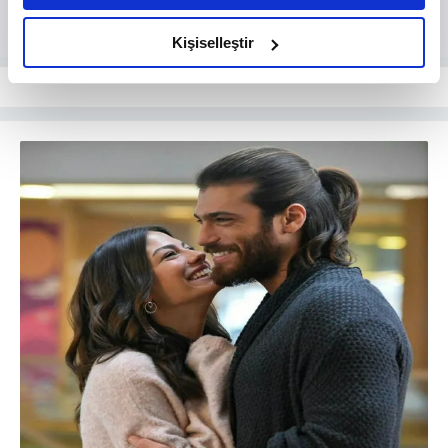
amacımızın size daha iyi bir reklam deneyimi sunmak
olduğunu ve sizlere en iyi içerikleri sunabilmek adına
Kişiselleştir
elimizden gelen çabayı gösterdiğimizi ve bu noktada,
reklamların maliyetlerimizi karşılamak noktasında tek gelir
kalemimiz olduğunu sizlere hatırlatmak isteriz.
Her halükârda, kullanıcılar, bu çerezlere izin vermedikleri
takdirde, kullanıcılara hedefli reklamlar
gösterilmeyecektir."
Sizlere daha iyi bir hizmet sunabilmek için İnternet
Sitemizde kendimize ve üçüncü kişilere ait çerezler
kullanılmaktadır. Bu çerezler vasıtasıyla çeşitli kişisel
verileriniz işlenmekte olup gerekli olan çerezler bilgi
toplumu hizmetlerinin sunulması amacıyla
kullanılmaktadır. Diğer çerezler, sitemizin daha işlevsel
kılınması ve kişiselleştirilmesi ve sizlere yönelik
reklam/pazarlama faaliyetlerinin yapılması, amaçlarıyla