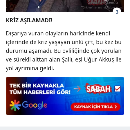
toplumu hizmetlerinin sunulması amacıyla
3
kullanılmaktadır. Diğer çerezler, sitemizin daha işlevsel
kılınması ve kişiselleştirilmesi ve sizlere yönelik
KRİZ AŞILAMADI!
reklam/pazarlama faaliyetlerinin yapılması, amaçlarıyla
Dışarıya vuran olayların haricinde kendi
sınırlı olarak açık rızanız dahilinde kullanılacaktır.
içlerinde de kriz yaşayan ünlü çift, bu kez bu
Çerezlere ilişkin tercihlerinizi aşağıda yer alan panel
durumu aşamadı. Bu evliliğinde çok yorulan
vasıtasıyla belirleyebilirsiniz. Çerezlere ilişkin detaylı bilgi
ve sürekli alttan alan Şallı, eşi Uğur Akkuş ile
için Ayarlar butonuna tıklayabilir,
Çerez Bilgilendirme
yol ayrımına geldi.
Metnimizi
ziyaret edebilirsiniz.
6698 sayılı Kişisel Verilerin Korunması Kanunu uyarınca
hazırlanmış Aydınlatma Metnimizi okumak ve sitemizde
ilgili mevzuata uygun olarak kullanılan çerezlerle ilgili bilgi
almak için lütfen
tıklayınız
.