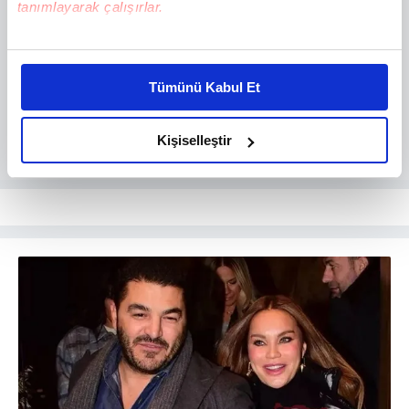
tanımlayarak çalışırlar.
Bu çerezlere izin vermeniz halinde sizlere özel
kişiselleştirilmiş reklamlar sunabilir, sayfalarımızda sizlere
Tümünü Kabul Et
daha iyi reklam deneyimi yaşatabiliriz. Bunu yaparken
amacımızın size daha iyi bir reklam deneyimi sunmak
olduğunu ve sizlere en iyi içerikleri sunabilmek adına
Kişiselleştir
elimizden gelen çabayı gösterdiğimizi ve bu noktada,
reklamların maliyetlerimizi karşılamak noktasında tek gelir
kalemimiz olduğunu sizlere hatırlatmak isteriz.
Her halükârda, kullanıcılar, bu çerezlere izin vermedikleri
takdirde, kullanıcılara hedefli reklamlar
gösterilmeyecektir."
Sizlere daha iyi bir hizmet sunabilmek için İnternet
Sitemizde kendimize ve üçüncü kişilere ait çerezler
kullanılmaktadır. Bu çerezler vasıtasıyla çeşitli kişisel
verileriniz işlenmekte olup gerekli olan çerezler bilgi