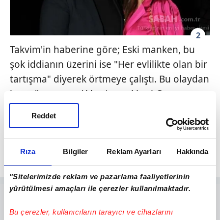
2
Takvim'in haberine göre; Eski manken, bu
şok iddianın üzerini ise "Her evlilikte olan bir
tartışma" diyerek örtmeye çalıştı. Bu olaydan
kısa süre sonra Akkuş'un eski eşi Gonca
Derin'in ödenmeyen nafaka borcu yüzünden
Reddet
Uğur Akkuş'a açtığı haciz davası ve eski eşi
hakkındaki "Çocuklarımı alıkoydu" iddiaları
da Ebru Şallı'nın canını çok sıktı.
Rıza
Bilgiler
Reklam Ayarları
Hakkında
"Sitelerimizde reklam ve pazarlama faaliyetlerinin
yürütülmesi amaçları ile çerezler kullanılmaktadır.
Bu çerezler, kullanıcıların tarayıcı ve cihazlarını