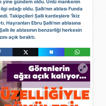
ile yine gündem oldu. Ünlü mankenin
lgi odağı oldu. Şallı'nın ablası Funda
ledi. Takipçileri Şallı kardeşlere 'İkiz
tı. Hayranları Ebru Şallı'nın ablasına
allı ile ablasının benzerliği herkesin
zını açık bıraktı.