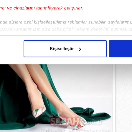
yıcı ve cihazlarını tanımlayarak çalışırlar.
de sizlere özel kişiselleştirilmiş reklamlar sunabilir, sayfalarım
aparken amacımızın size daha iyi bir reklam deneyimi sunmak ol
imizden gelen çabayı gösterdiğimizi ve bu noktada, reklamların ma
olduğunu sizlere hatırlatmak isteriz.
Kişiselleştir
çerezlere izin vermedikleri takdirde, kullanıcılara hedefli reklaml
abilmek için İnternet Sitemizde kendimize ve üçüncü kişilere ait 
isel verileriniz işlenmekte olup gerekli olan çerezler bilgi toplum
 çerezler, sitemizin daha işlevsel kılınması ve kişiselleştirilmes
 yapılması, amaçlarıyla sınırlı olarak açık rızanız dahilinde kulla
aşağıda yer alan panel vasıtasıyla belirleyebilirsiniz. Çerezlere iliş
lgilendirme Metnimizi
ziyaret edebilirsiniz.
Korunması Kanunu uyarınca hazırlanmış Aydınlatma Metnimizi okum