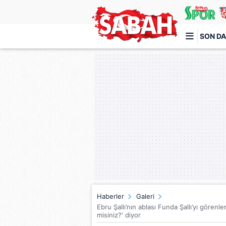
SON DA
Türkiye'nin en iyi haber sitesi
Haberler
Galeri
Ebru Şallı’nın ablası Funda Şallı’yı görenler
misiniz?' diyor