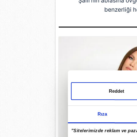
Şallı'nın ablasına övgü
benzerliği h
Reddet
Rıza
"Sitelerimizde reklam ve paza