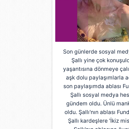
Son günlerde
sosyal med
Şallı yine çok konuşu
yaşantısına dönmeye çalış
aşk dolu paylaşımlarla ad
son paylaşımda ablası Fu
Şallı sosyal medya hes
gündem
oldu. Ünlü mank
oldu. Şallı'nın ablası Fund
Şallı kardeşlere 'İkiz mi