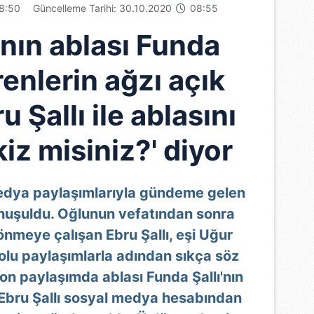
8:50
Güncelleme Tarihi: 30.10.2020
08:55
’nın ablası Funda
renlerin ağzı açık
u Şallı ile ablasını
kiz misiniz?' diyor
edya paylaşımlarıyla gündeme gelen
onuşuldu. Oğlunun vefatından sonra
nmeye çalışan Ebru Şallı, eşi Uğur
olu paylaşımlarla adından sıkça söz
ı son paylaşımda ablası Funda Şallı'nın
Ebru Şallı sosyal medya hesabından