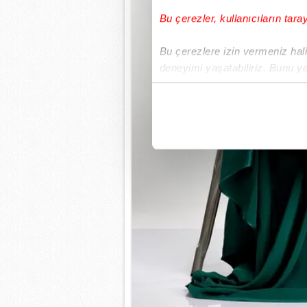
Bu çerezler, kullanıcıların tara
Bu çerezlere izin vermeniz halin
deneyimi yaşatabiliriz. Bunu y
içerikleri sunabilmek adına el
noktasında tek gelir kalemimiz 
Her halükârda, kullanıcılar, bu 
Sizlere daha iyi bir hizmet sun
çerezler vasıtasıyla çeşitli kiş
amacıyla kullanılmaktadır. Diğer
reklam/pazarlama faaliyetlerinin
Çerezlere ilişkin tercihlerinizi 
butonuna tıklayabilir,
Çerez Bi
6698 sayılı Kişisel Verilerin 