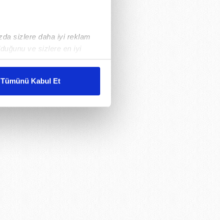
ızda sizlere daha iyi reklam
duğunu ve sizlere en iyi
liyetlerimizi karşılamak
Tümünü Kabul Et
ar gösterilmeyecektir."
çerezler kullanılmaktadır. Bu
u hizmetlerinin sunulması
i ve sizlere yönelik
nılacaktır.
kin detaylı bilgi için Ayarlar
ak ve sitemizde ilgili