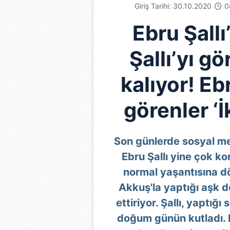
Giriş Tarihi: 30.10.2020
0
Ebru Şallı
Şallı’yı gö
kalıyor! Ebr
görenler ‘İ
Son günlerde sosyal m
Ebru Şallı yine çok k
normal yaşantısına dö
Akkuş'la yaptığı aşk d
ettiriyor. Şallı, yaptığ
doğum günün kutladı. 