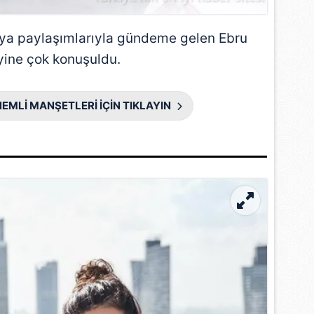
 çerezlerle ilgili bilgi almak için lütfen
tıklayınız
.
ya paylaşımlarıyla gündeme gelen Ebru
 yine çok konuşuldu.
EMLİ MANŞETLERİ İÇİN TIKLAYIN