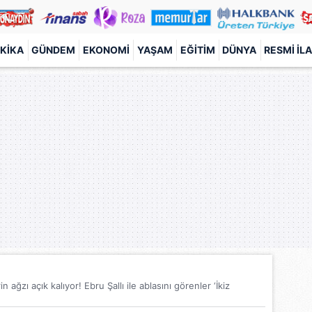
KIKA
GÜNDEM
EKONOMI
YAŞAM
EĞITIM
DÜNYA
RESMI İL
in ağzı açık kalıyor! Ebru Şallı ile ablasını görenler ‘İkiz