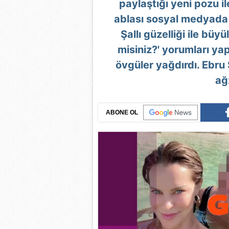
paylaştığı yeni pozu 
ablası sosyal medyada i
Şallı güzelliği ile büyü
misiniz?' yorumları yap
övgüler yağdırdı. Ebru Ş
ağ
ABONE OL