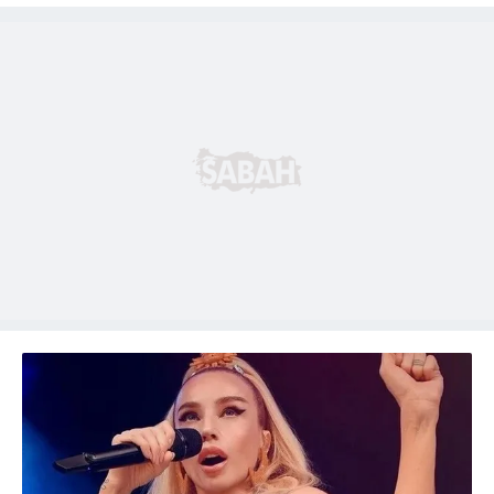
Metnimizi
ziyaret edebilirsiniz.
6698 sayılı Kişisel Verilerin Korunması Kanunu uyarınca
hazırlanmış Aydınlatma Metnimizi okumak ve sitemizde
ilgili mevzuata uygun olarak kullanılan çerezlerle ilgili bilgi
almak için lütfen
tıklayınız
.