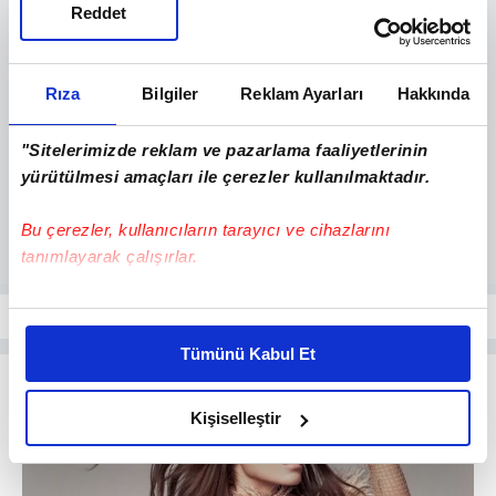
Reddet
Rıza
Bilgiler
Reklam Ayarları
Hakkında
"Sitelerimizde reklam ve pazarlama faaliyetlerinin
yürütülmesi amaçları ile çerezler kullanılmaktadır.
Bu çerezler, kullanıcıların tarayıcı ve cihazlarını
tanımlayarak çalışırlar.
Bu çerezlere izin vermeniz halinde sizlere özel
kişiselleştirilmiş reklamlar sunabilir, sayfalarımızda sizlere
Tümünü Kabul Et
daha iyi reklam deneyimi yaşatabiliriz. Bunu yaparken
amacımızın size daha iyi bir reklam deneyimi sunmak
olduğunu ve sizlere en iyi içerikleri sunabilmek adına
Kişiselleştir
elimizden gelen çabayı gösterdiğimizi ve bu noktada,
reklamların maliyetlerimizi karşılamak noktasında tek gelir
kalemimiz olduğunu sizlere hatırlatmak isteriz.