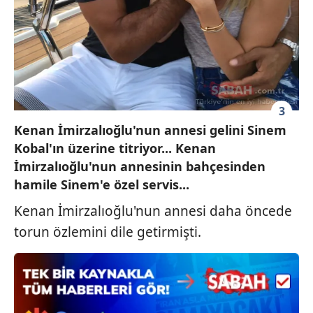
Çerezlere ilişkin tercihlerinizi aşağıda yer alan panel
vasıtasıyla belirleyebilirsiniz. Çerezlere ilişkin detaylı bilgi
için Ayarlar butonuna tıklayabilir,
Çerez Bilgilendirme
Metnimizi
ziyaret edebilirsiniz.
6698 sayılı Kişisel Verilerin Korunması Kanunu uyarınca
hazırlanmış Aydınlatma Metnimizi okumak ve sitemizde
3
ilgili mevzuata uygun olarak kullanılan çerezlerle ilgili bilgi
Kenan İmirzalıoğlu'nun annesi gelini Sinem
almak için lütfen
tıklayınız
.
Kobal'ın üzerine titriyor... Kenan
İmirzalıoğlu'nun annesinin bahçesinden
hamile Sinem'e özel servis...
Kenan İmirzalıoğlu'nun annesi daha öncede
torun özlemini dile getirmişti.