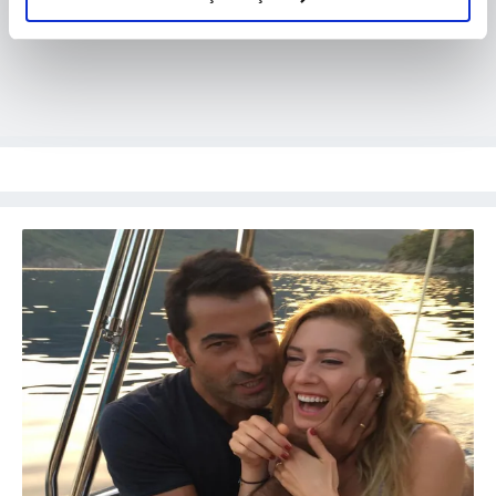
elimizden gelen çabayı gösterdiğimizi ve bu noktada,
reklamların maliyetlerimizi karşılamak noktasında tek gelir
kalemimiz olduğunu sizlere hatırlatmak isteriz.
Her halükârda, kullanıcılar, bu çerezlere izin vermedikleri
takdirde, kullanıcılara hedefli reklamlar
gösterilmeyecektir."
Sizlere daha iyi bir hizmet sunabilmek için İnternet
Sitemizde kendimize ve üçüncü kişilere ait çerezler
kullanılmaktadır. Bu çerezler vasıtasıyla çeşitli kişisel
verileriniz işlenmekte olup gerekli olan çerezler bilgi
toplumu hizmetlerinin sunulması amacıyla
kullanılmaktadır. Diğer çerezler, sitemizin daha işlevsel
kılınması ve kişiselleştirilmesi ve sizlere yönelik
reklam/pazarlama faaliyetlerinin yapılması, amaçlarıyla
sınırlı olarak açık rızanız dahilinde kullanılacaktır.