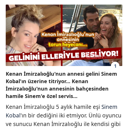
1
Kenan İmirzalıoğlu'nun annesi gelini Sinem
Kobal'ın üzerine titriyor... Kenan
İmirzalıoğlu'nun annesinin bahçesinden
hamile Sinem'e özel servis...
Kenan İmirzalıoğlu 5 aylık hamile eşi
Sinem
Kobal
'ın bir dediğini iki etmiyor. Ünlü oyuncu
ve sunucu Kenan İmirzalıoğlu ile kendisi gibi