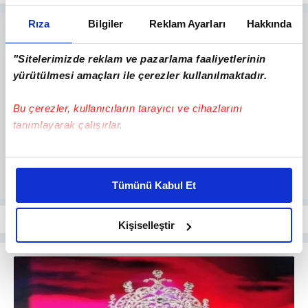
Rıza
Bilgiler
Reklam Ayarları
Hakkında
"Sitelerimizde reklam ve pazarlama faaliyetlerinin
yürütülmesi amaçları ile çerezler kullanılmaktadır.
Bu çerezler, kullanıcıların tarayıcı ve cihazlarını
tanımlayarak çalışırlar.
Bu çerezlere izin vermeniz halinde sizlere özel
kişiselleştirilmiş reklamlar sunabilir, sayfalarımızda sizlere
Tümünü Kabul Et
daha iyi reklam deneyimi yaşatabiliriz. Bunu yaparken
amacımızın size daha iyi bir reklam deneyimi sunmak
olduğunu ve sizlere en iyi içerikleri sunabilmek adına
Kişiselleştir
elimizden gelen çabayı gösterdiğimizi ve bu noktada,
reklamların maliyetlerimizi karşılamak noktasında tek gelir
kalemimiz olduğunu sizlere hatırlatmak isteriz.
Her halükârda, kullanıcılar, bu çerezlere izin vermedikleri