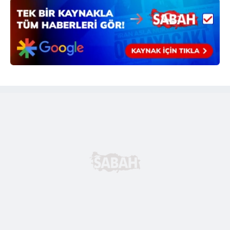
6698 sayılı Kişisel Verilerin Korunması Kanunu uyarınca
hazırlanmış Aydınlatma Metnimizi okumak ve sitemizde
ilgili mevzuata uygun olarak kullanılan çerezlerle ilgili bilgi
almak için lütfen
tıklayınız
.