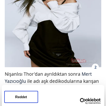
2
Nişanlısı Thor'dan ayrıldıktan sonra
Mert
Yazıcıoğlu
ile adı aşk dedikodularına karışan
Dilan Çiçek Deniz'in estetiksiz hali gündem
oldu.
Reddet