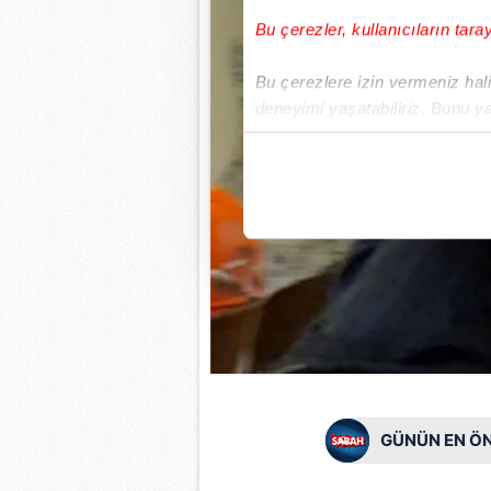
Bu çerezler, kullanıcıların tara
Bu çerezlere izin vermeniz halin
deneyimi yaşatabiliriz. Bunu y
içerikleri sunabilmek adına el
noktasında tek gelir kalemimiz 
Her halükârda, kullanıcılar, bu 
Sizlere daha iyi bir hizmet sun
çerezler vasıtasıyla çeşitli kiş
amacıyla kullanılmaktadır. Diğer
reklam/pazarlama faaliyetlerinin
Çerezlere ilişkin tercihlerinizi 
butonuna tıklayabilir,
Çerez Bi
GÜNÜN EN ÖN
6698 sayılı Kişisel Verilerin 