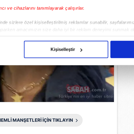
yıcı ve cihazlarını tanımlayarak çalışırlar.
de sizlere özel kişiselleştirilmiş reklamlar sunabilir, sayfalarım
aparken amacımızın size daha iyi bir reklam deneyimi sunmak ol
imizden gelen çabayı gösterdiğimizi ve bu noktada, reklamların ma
olduğunu sizlere hatırlatmak isteriz.
Kişiselleştir
çerezlere izin vermedikleri takdirde, kullanıcılara hedefli reklaml
abilmek için İnternet Sitemizde kendimize ve üçüncü kişilere ait 
isel verileriniz işlenmekte olup gerekli olan çerezler bilgi toplum
 çerezler, sitemizin daha işlevsel kılınması ve kişiselleştirilmes
 yapılması, amaçlarıyla sınırlı olarak açık rızanız dahilinde kulla
aşağıda yer alan panel vasıtasıyla belirleyebilirsiniz. Çerezlere iliş
lgilendirme Metnimizi
ziyaret edebilirsiniz.
EMLİ MANŞETLERİ İÇİN TIKLAYIN
Korunması Kanunu uyarınca hazırlanmış Aydınlatma Metnimizi okum