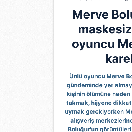
Merve Bol
maskesiz
oyuncu Me
karel
Ünlü oyuncu Merve B
gündeminde yer almaya
kişinin ölümüne neden
takmak, hijyene dikkat
uymak gerekiyorken Me
alışveriş merkezlerin
Boluğur'un görüntüler