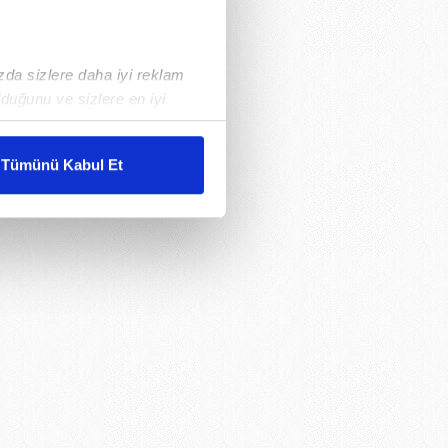
ızda sizlere daha iyi reklam
duğunu ve sizlere en iyi
liyetlerimizi karşılamak
Tümünü Kabul Et
ar gösterilmeyecektir."
çerezler kullanılmaktadır. Bu
u hizmetlerinin sunulması
i ve sizlere yönelik
nılacaktır.
kin detaylı bilgi için Ayarlar
ak ve sitemizde ilgili