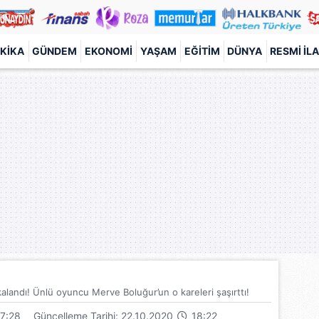
KIKA
GÜNDEM
EKONOMI
YAŞAM
EĞITIM
DÜNYA
RESMI İL
landı! Ünlü oyuncu Merve Boluğur’un o kareleri şaşırttı!
7:28
Güncelleme Tarihi: 22.10.2020
18:22