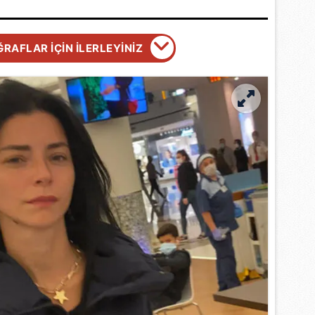
 çerezlerle ilgili bilgi almak için lütfen
tıklayınız
.
RAFLAR İÇİN İLERLEYİNİZ