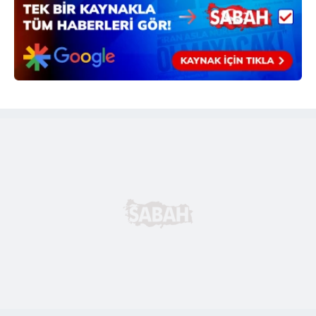
6698 sayılı Kişisel Verilerin Korunması Kanunu uyarınca
hazırlanmış Aydınlatma Metnimizi okumak ve sitemizde
ilgili mevzuata uygun olarak kullanılan çerezlerle ilgili bilgi
almak için lütfen
tıklayınız
.