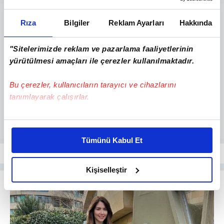
Rıza
Bilgiler
Reklam Ayarları
Hakkında
"Sitelerimizde reklam ve pazarlama faaliyetlerinin
yürütülmesi amaçları ile çerezler kullanılmaktadır.
Bu çerezler, kullanıcıların tarayıcı ve cihazlarını
tanımlayarak çalışırlar.
Bu çerezlere izin vermeniz halinde sizlere özel
kişiselleştirilmiş reklamlar sunabilir, sayfalarımızda sizlere
Tümünü Kabul Et
daha iyi reklam deneyimi yaşatabiliriz. Bunu yaparken
amacımızın size daha iyi bir reklam deneyimi sunmak
olduğunu ve sizlere en iyi içerikleri sunabilmek adına
Kişiselleştir
elimizden gelen çabayı gösterdiğimizi ve bu noktada,
reklamların maliyetlerimizi karşılamak noktasında tek gelir
kalemimiz olduğunu sizlere hatırlatmak isteriz.