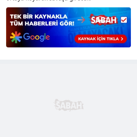
Metnimizi
ziyaret edebilirsiniz.
6698 sayılı Kişisel Verilerin Korunması Kanunu uyarınca
hazırlanmış Aydınlatma Metnimizi okumak ve sitemizde
ilgili mevzuata uygun olarak kullanılan çerezlerle ilgili bilgi
almak için lütfen
tıklayınız
.