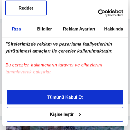
Reddet
Rıza
Bilgiler
Reklam Ayarları
Hakkında
"Sitelerimizde reklam ve pazarlama faaliyetlerinin
yürütülmesi amaçları ile çerezler kullanılmaktadır.
Bu çerezler, kullanıcıların tarayıcı ve cihazlarını
tanımlayarak çalışırlar.
Bu çerezlere izin vermeniz halinde sizlere özel
kişiselleştirilmiş reklamlar sunabilir, sayfalarımızda sizlere
Tümünü Kabul Et
daha iyi reklam deneyimi yaşatabiliriz. Bunu yaparken
amacımızın size daha iyi bir reklam deneyimi sunmak
olduğunu ve sizlere en iyi içerikleri sunabilmek adına
Kişiselleştir
elimizden gelen çabayı gösterdiğimizi ve bu noktada,
reklamların maliyetlerimizi karşılamak noktasında tek gelir