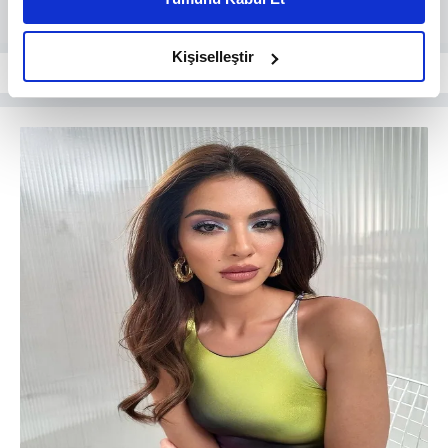
daha iyi reklam deneyimi yaşatabiliriz. Bunu yaparken
amacımızın size daha iyi bir reklam deneyimi sunmak
olduğunu ve sizlere en iyi içerikleri sunabilmek adına
Kişiselleştir
elimizden gelen çabayı gösterdiğimizi ve bu noktada,
reklamların maliyetlerimizi karşılamak noktasında tek gelir
kalemimiz olduğunu sizlere hatırlatmak isteriz.
Her halükârda, kullanıcılar, bu çerezlere izin vermedikleri
takdirde, kullanıcılara hedefli reklamlar
gösterilmeyecektir."
Sizlere daha iyi bir hizmet sunabilmek için İnternet
Sitemizde kendimize ve üçüncü kişilere ait çerezler
kullanılmaktadır. Bu çerezler vasıtasıyla çeşitli kişisel
verileriniz işlenmekte olup gerekli olan çerezler bilgi
toplumu hizmetlerinin sunulması amacıyla
kullanılmaktadır. Diğer çerezler, sitemizin daha işlevsel
kılınması ve kişiselleştirilmesi ve sizlere yönelik
reklam/pazarlama faaliyetlerinin yapılması, amaçlarıyla