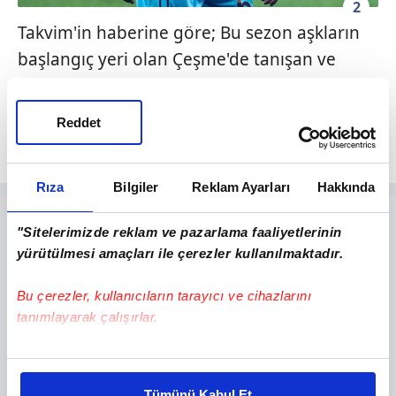
2
Takvim'in haberine göre; Bu sezon aşkların
başlangıç yeri olan Çeşme'de tanışan ve
ilişkileri burada ortaya çıkan Pamuk ve
Yazıcı'nın ortaya çıkan fotoğrafları aşkı
Reddet
belgelemişti.
Rıza
Bilgiler
Reklam Ayarları
Hakkında
"Sitelerimizde reklam ve pazarlama faaliyetlerinin
yürütülmesi amaçları ile çerezler kullanılmaktadır.
Bu çerezler, kullanıcıların tarayıcı ve cihazlarını
tanımlayarak çalışırlar.
Bu çerezlere izin vermeniz halinde sizlere özel
kişiselleştirilmiş reklamlar sunabilir, sayfalarımızda sizlere
Tümünü Kabul Et