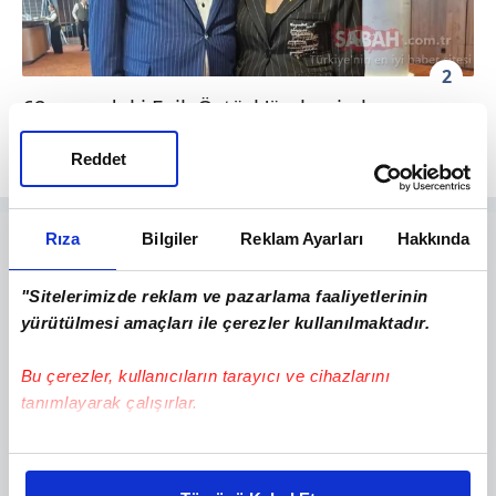
2
62 yaşındaki Faik Öztürk'ün beyin kanaması
geçirdiği ortaya çıktı.
Reddet
Rıza
Bilgiler
Reklam Ayarları
Hakkında
"Sitelerimizde reklam ve pazarlama faaliyetlerinin
yürütülmesi amaçları ile çerezler kullanılmaktadır.
Bu çerezler, kullanıcıların tarayıcı ve cihazlarını
tanımlayarak çalışırlar.
Bu çerezlere izin vermeniz halinde sizlere özel
kişiselleştirilmiş reklamlar sunabilir, sayfalarımızda sizlere