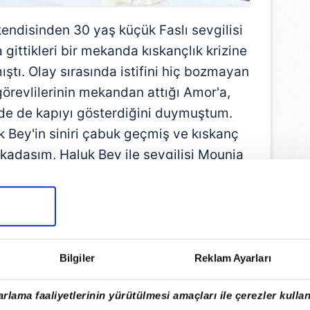
 kendisinden 30 yaş küçük Faslı sevgilisi
ittikleri bir mekanda kıskançlık krizine
mıştı. Olay sırasında istifini hiç bozmayan
görevlilerinin mekandan attığı Amor'a,
inde de kapıyı gösterdiğini duymuştum.
 Bey'in siniri çabuk geçmiş ve kıskanç
arkadaşım, Haluk Bey ile sevgilisi Mounia
um
Türkbükü'nde bir restoranda görmüş.
Bilgiler
Reklam Ayarları
rlama faaliyetlerinin yürütülmesi amaçları ile çerezler kullan