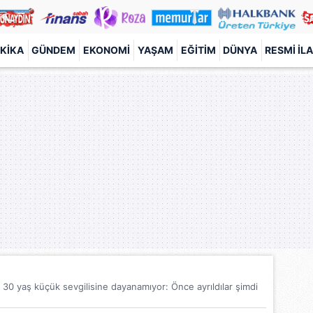
KIKA
GÜNDEM
EKONOMI
YAŞAM
EĞITIM
DÜNYA
RESMI İL
30 yaş küçük sevgilisine dayanamıyor: Önce ayrıldılar şimdi