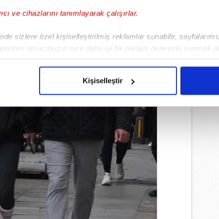
yıcı ve cihazlarını tanımlayarak çalışırlar.
de sizlere özel kişiselleştirilmiş reklamlar sunabilir, sayfalarım
aparken amacımızın size daha iyi bir reklam deneyimi sunmak ol
imizden gelen çabayı gösterdiğimizi ve bu noktada, reklamların ma
olduğunu sizlere hatırlatmak isteriz.
Kişiselleştir
çerezlere izin vermedikleri takdirde, kullanıcılara hedefli reklaml
abilmek için İnternet Sitemizde kendimize ve üçüncü kişilere ait 
isel verileriniz işlenmekte olup gerekli olan çerezler bilgi toplum
 çerezler, sitemizin daha işlevsel kılınması ve kişiselleştirilmes
 yapılması, amaçlarıyla sınırlı olarak açık rızanız dahilinde kulla
aşağıda yer alan panel vasıtasıyla belirleyebilirsiniz. Çerezlere iliş
lgilendirme Metnimizi
ziyaret edebilirsiniz.
Korunması Kanunu uyarınca hazırlanmış Aydınlatma Metnimizi okum