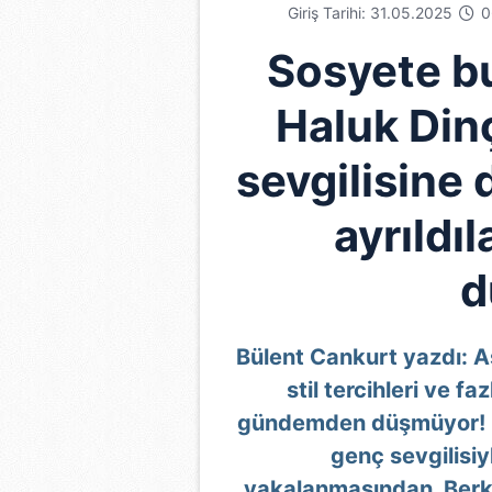
Giriş Tarihi: 31.05.2025
0
Sosyete b
Haluk Din
sevgilisine
ayrıldı
d
Bülent Cankurt yazdı:
A
stil tercihleri ve fa
gündemden düşmüyor! Hal
genç sevgilisi
yakalanmasından, Berka