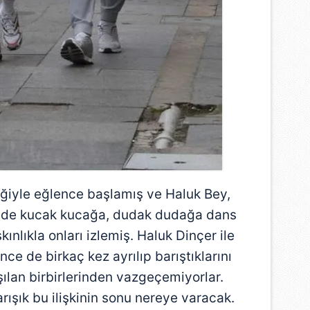
 çerezlerle ilgili bilgi almak için lütfen
tıklayınız
.
ğiyle eğlence başlamış ve Haluk Bey,
çinde kucak kucağa, dudak dudağa dans
ınlıkla onları izlemiş. Haluk Dinçer ile
e de birkaç kez ayrılıp barıştıklarını
lan birbirlerinden vazgeçemiyorlar.
arışık bu ilişkinin sonu nereye varacak.