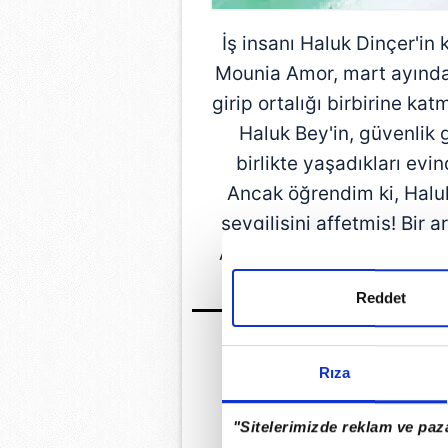
İş insanı Haluk Dinçer'in
Mounia Amor, mart ayında g
girip ortalığı birbirine kat
Haluk Bey'in, güvenlik 
birlikte yaşadıkları ev
Ancak öğrendim ki, Haluk
sevgilisini affetmiş! Bir 
Amor'u, önceki gün
Bodr
Reddet
Rıza
"Sitelerimizde reklam ve paza