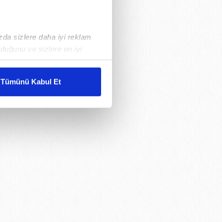
ızda sizlere daha iyi reklam
duğunu ve sizlere en iyi
liyetlerimizi karşılamak
Tümünü Kabul Et
ar gösterilmeyecektir."
çerezler kullanılmaktadır. Bu
u hizmetlerinin sunulması
i ve sizlere yönelik
nılacaktır.
kin detaylı bilgi için Ayarlar
ak ve sitemizde ilgili