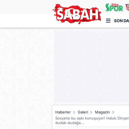
SON DA
Türkiye'nin en iyi haber sitesi
Haberler
Galeri
Magazin
Sosyete bu aşkı konuşuyor! Haluk Dinçer 
dudak dudağa...