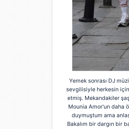
mevzuata uygun olarak kullanılan
Yemek sonrası DJ müzi
sevgilisiyle herkesin i
etmiş. Mekandakiler şaşk
Mounia Amor'un daha önc
duymuştum ama anlaşı
Bakalım bir dargın bir b