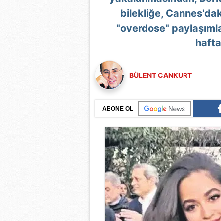
bilekliğe, Cannes'dak
"overdose" paylaşıml
hafta
BÜLENT CANKURT
ABONE OL