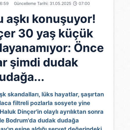
6:59
Güncelleme Tarihi: 31.05.2025
07:00
u aşkı konuşuyor!
çer 30 yaş küçük
 dayanamıyor: Önce
lar şimdi dudak
udağa...
şk skandalları, lüks hayatlar, şaşırtan
zlaca filtreli pozlarla sosyete yine
uk Dinçer'in olaylı ayrılıktan sonra
yle Bodrum'da dudak dudağa
y'ın eşine aldığı servet değerindeki