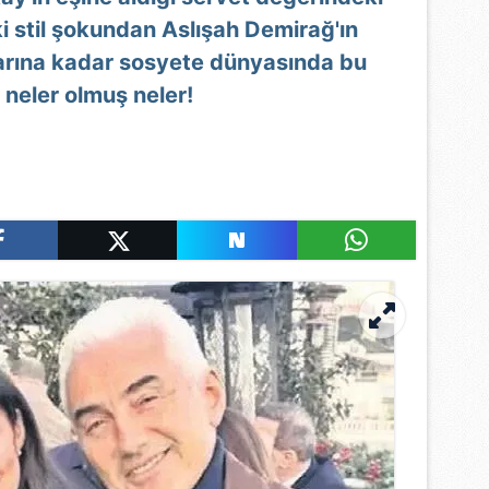
i stil şokundan Aslışah Demirağ'ın
arına kadar sosyete dünyasında bu
 neler olmuş neler!