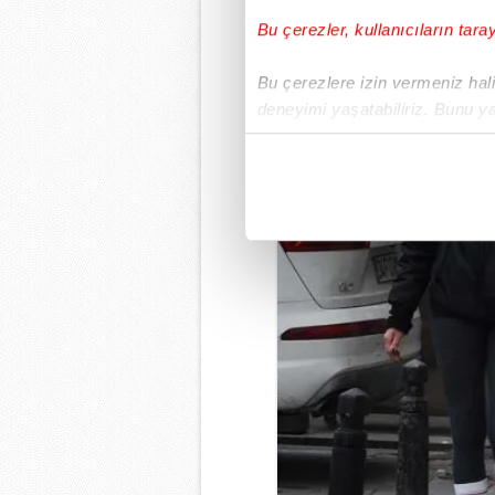
Bu çerezler, kullanıcıların tara
Bu çerezlere izin vermeniz halin
deneyimi yaşatabiliriz. Bunu y
içerikleri sunabilmek adına el
noktasında tek gelir kalemimiz 
Her halükârda, kullanıcılar, bu 
Sizlere daha iyi bir hizmet sun
çerezler vasıtasıyla çeşitli kiş
amacıyla kullanılmaktadır. Diğer
reklam/pazarlama faaliyetlerinin
Çerezlere ilişkin tercihlerinizi 
butonuna tıklayabilir,
Çerez Bi
6698 sayılı Kişisel Verilerin 