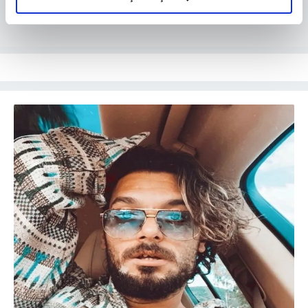
elimizden gelen çabayı gösterdiğimizi ve bu noktada,
reklamların maliyetlerimizi karşılamak noktasında tek gelir
kalemimiz olduğunu sizlere hatırlatmak isteriz.
Her halükârda, kullanıcılar, bu çerezlere izin vermedikleri
takdirde, kullanıcılara hedefli reklamlar
gösterilmeyecektir."
Sizlere daha iyi bir hizmet sunabilmek için İnternet
Sitemizde kendimize ve üçüncü kişilere ait çerezler
kullanılmaktadır. Bu çerezler vasıtasıyla çeşitli kişisel
verileriniz işlenmekte olup gerekli olan çerezler bilgi
toplumu hizmetlerinin sunulması amacıyla
kullanılmaktadır. Diğer çerezler, sitemizin daha işlevsel
kılınması ve kişiselleştirilmesi ve sizlere yönelik
reklam/pazarlama faaliyetlerinin yapılması, amaçlarıyla
sınırlı olarak açık rızanız dahilinde kullanılacaktır.