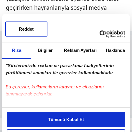
geçirirken hayranlarıyla sosyal medya
üzerinden buluşuyor.
Reddet
Rıza
Bilgiler
Reklam Ayarları
Hakkında
"Sitelerimizde reklam ve pazarlama faaliyetlerinin
yürütülmesi amaçları ile çerezler kullanılmaktadır.
Bu çerezler, kullanıcıların tarayıcı ve cihazlarını
tanımlayarak çalışırlar.
Bu çerezlere izin vermeniz halinde sizlere özel
kişiselleştirilmiş reklamlar sunabilir, sayfalarımızda sizlere
Tümünü Kabul Et
daha iyi reklam deneyimi yaşatabiliriz. Bunu yaparken
amacımızın size daha iyi bir reklam deneyimi sunmak