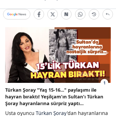
1
Türkan Şoray "Yaş 15-16..." paylaşımı ile
hayran bıraktı! Yeşilçam'ın Sultan'ı Türkan
Şoray hayranlarına sürpriz yaptı...
Usta oyuncu
Türkan Şoray
'dan hayranlarına