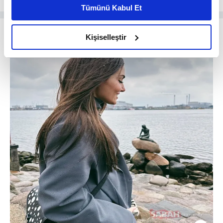
kişiselleştirilmiş reklamlar sunabilir, sayfalarımızda sizlere
Tümünü Kabul Et
daha iyi reklam deneyimi yaşatabiliriz. Bunu yaparken
amacımızın size daha iyi bir reklam deneyimi sunmak
olduğunu ve sizlere en iyi içerikleri sunabilmek adına
Kişiselleştir
elimizden gelen çabayı gösterdiğimizi ve bu noktada,
reklamların maliyetlerimizi karşılamak noktasında tek gelir
kalemimiz olduğunu sizlere hatırlatmak isteriz.
Her halükârda, kullanıcılar, bu çerezlere izin vermedikleri
takdirde, kullanıcılara hedefli reklamlar
gösterilmeyecektir."
Sizlere daha iyi bir hizmet sunabilmek için İnternet
Sitemizde kendimize ve üçüncü kişilere ait çerezler
kullanılmaktadır. Bu çerezler vasıtasıyla çeşitli kişisel
verileriniz işlenmekte olup gerekli olan çerezler bilgi
toplumu hizmetlerinin sunulması amacıyla
kullanılmaktadır. Diğer çerezler, sitemizin daha işlevsel
kılınması ve kişiselleştirilmesi ve sizlere yönelik