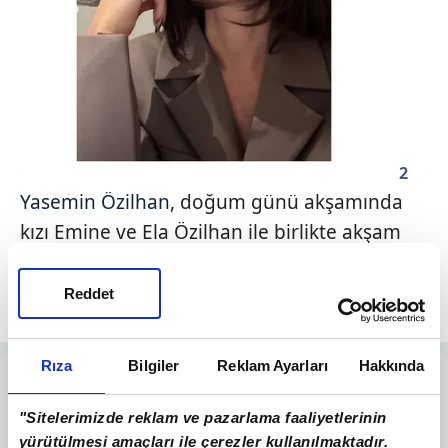
2
Yasemin Özilhan
, doğum günü akşamında
kızı Emine ve Ela Özilhan ile birlikte akşam
yemeği yedi ve mutlu anlarını sosyal medya
hesabında takipçileriyle paylaştı.
Reddet
Rıza
Bilgiler
Reklam Ayarları
Hakkında
"Sitelerimizde reklam ve pazarlama faaliyetlerinin
yürütülmesi amaçları ile çerezler kullanılmaktadır.