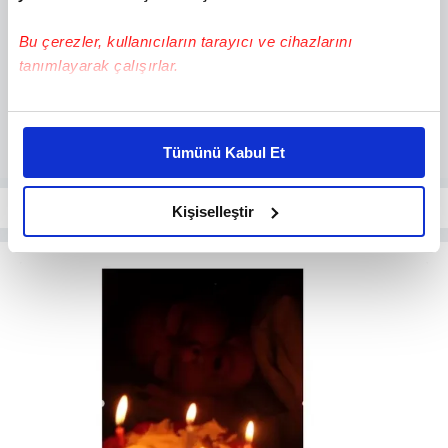
Bu çerezler, kullanıcıların tarayıcı ve cihazlarını
tanımlayarak çalışırlar.
Bu çerezlere izin vermeniz halinde sizlere özel
kişiselleştirilmiş reklamlar sunabilir, sayfalarımızda sizlere
Tümünü Kabul Et
daha iyi reklam deneyimi yaşatabiliriz. Bunu yaparken
amacımızın size daha iyi bir reklam deneyimi sunmak
olduğunu ve sizlere en iyi içerikleri sunabilmek adına
Kişiselleştir
elimizden gelen çabayı gösterdiğimizi ve bu noktada,
reklamların maliyetlerimizi karşılamak noktasında tek gelir
kalemimiz olduğunu sizlere hatırlatmak isteriz.
Her halükârda, kullanıcılar, bu çerezlere izin vermedikleri
takdirde, kullanıcılara hedefli reklamlar
gösterilmeyecektir."
Sizlere daha iyi bir hizmet sunabilmek için İnternet