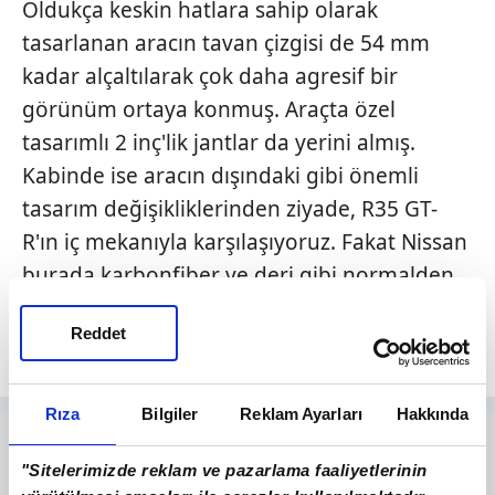
Oldukça keskin hatlara sahip olarak
tasarlanan aracın tavan çizgisi de 54 mm
kadar alçaltılarak çok daha agresif bir
görünüm ortaya konmuş. Araçta özel
tasarımlı 2 inç'lik jantlar da yerini almış.
Kabinde ise aracın dışındaki gibi önemli
tasarım değişikliklerinden ziyade, R35 GT-
R'ın iç mekanıyla karşılaşıyoruz. Fakat Nissan
burada karbonfiber ve deri gibi normalden
daha özel malzemelere daha fazla yer
Reddet
vermiş.
Rıza
Bilgiler
Reklam Ayarları
Hakkında
"Sitelerimizde reklam ve pazarlama faaliyetlerinin