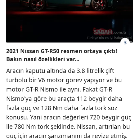
Sitemizde kendimize ve üçüncü kişilere ait çerezler
kullanılmaktadır. Bu çerezler vasıtasıyla çeşitli kişisel
verileriniz işlenmekte olup gerekli olan çerezler bilgi
toplumu hizmetlerinin sunulması amacıyla
kullanılmaktadır. Diğer çerezler, sitemizin daha işlevsel
kılınması ve kişiselleştirilmesi ve sizlere yönelik
3
reklam/pazarlama faaliyetlerinin yapılması, amaçlarıyla
2021 Nissan GT-R50 resmen ortaya çıktı!
sınırlı olarak açık rızanız dahilinde kullanılacaktır.
Bakın nasıl özellikleri var...
Aracın kaputu altında da 3.8 litrelik çift
Çerezlere ilişkin tercihlerinizi aşağıda yer alan panel
vasıtasıyla belirleyebilirsiniz. Çerezlere ilişkin detaylı bilgi
turbolu bir V6 motor görev yapıyor ve bu
için Ayarlar butonuna tıklayabilir,
Çerez Bilgilendirme
motor GT-R Nismo ile aynı. Fakat GT-R
Metnimizi
ziyaret edebilirsiniz.
Nismo'ya göre bu araçta 112 beygir daha
fazla güç ve 128 Nm daha fazla tork söz
6698 sayılı Kişisel Verilerin Korunması Kanunu uyarınca
hazırlanmış Aydınlatma Metnimizi okumak ve sitemizde
konusu. Yani aracın değerleri 720 beygir güç
ilgili mevzuata uygun olarak kullanılan çerezlerle ilgili bilgi
ile 780 Nm tork şeklinde. Nissan, artırılan bu
almak için lütfen
tıklayınız
.
güç için aracın şanzımanını da revize etmiş.