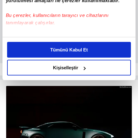
yürütülmesi amaçları ile çerezler kullanılmaktadır.
Bu çerezler, kullanıcıların tarayıcı ve cihazlarını
tanımlayarak çalışırlar.
Bu çerezlere izin vermeniz halinde sizlere özel
kişiselleştirilmiş reklamlar sunabilir, sayfalarımızda sizlere
Tümünü Kabul Et
daha iyi reklam deneyimi yaşatabiliriz. Bunu yaparken
amacımızın size daha iyi bir reklam deneyimi sunmak
olduğunu ve sizlere en iyi içerikleri sunabilmek adına
Kişiselleştir
elimizden gelen çabayı gösterdiğimizi ve bu noktada,
reklamların maliyetlerimizi karşılamak noktasında tek gelir
kalemimiz olduğunu sizlere hatırlatmak isteriz.
Her halükârda, kullanıcılar, bu çerezlere izin vermedikleri
takdirde, kullanıcılara hedefli reklamlar
gösterilmeyecektir."
Sizlere daha iyi bir hizmet sunabilmek için İnternet