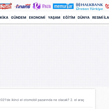
KIKA
GÜNDEM
EKONOMI
YAŞAM
EĞITIM
DÜNYA
RESMI İL
021'de ikinci el otomobil pazarında ne olacak? 2. el araç