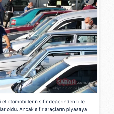
 çerezlerle ilgili bilgi almak için lütfen
tıklayınız
.
i el otomobillerin sıfır değerinden bile
lar oldu. Ancak sıfır araçların piyasaya