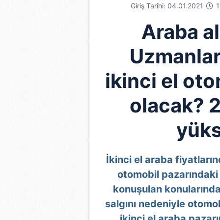
Giriş Tarihi: 04.01.2021
1
Araba al
Uzmanlar
ikinci el ot
olacak? 2.
yüks
İkinci el araba fiyatlar
otomobil pazarındaki 
konuşulan konularından
salgını nedeniyle otomob
ikinci el araba pazarı