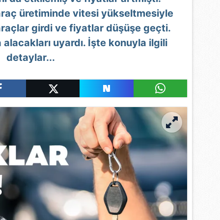
araç üretiminde vitesi yükseltmesiyle
araçlar girdi ve fiyatlar düşüşe geçti.
lacakları uyardı. İşte konuyla ilgili
detaylar...