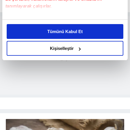
tanımlayarak çalışırlar.
Bu çerezlere izin vermeniz halinde sizlere özel
kişiselleştirilmiş reklamlar sunabilir, sayfalarımızda sizlere
Tümünü Kabul Et
daha iyi reklam deneyimi yaşatabiliriz. Bunu yaparken
amacımızın size daha iyi bir reklam deneyimi sunmak
olduğunu ve sizlere en iyi içerikleri sunabilmek adına
Kişiselleştir
elimizden gelen çabayı gösterdiğimizi ve bu noktada,
reklamların maliyetlerimizi karşılamak noktasında tek gelir
kalemimiz olduğunu sizlere hatırlatmak isteriz.
Her halükârda, kullanıcılar, bu çerezlere izin vermedikleri
takdirde, kullanıcılara hedefli reklamlar
gösterilmeyecektir."
Sizlere daha iyi bir hizmet sunabilmek için İnternet
Sitemizde kendimize ve üçüncü kişilere ait çerezler
kullanılmaktadır. Bu çerezler vasıtasıyla çeşitli kişisel