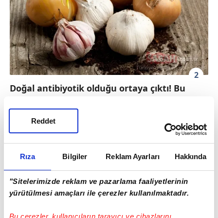
2
Doğal antibiyotik olduğu ortaya çıktı! Bu
besin mikropları yok ediyor...
SARIMSAK, SOĞAN
Reddet
Özellikle çiğ tüketildiğinde içeriğindeki
sülfürlü bileşikler sayesinde bağışıklık
Rıza
Bilgiler
Reklam Ayarları
Hakkında
sistemini güçlendiren, kansere karşı koruyan
"Sitelerimizde reklam ve pazarlama faaliyetlerinin
sarımsak hücre onarımını kolaylaştırıyor
yürütülmesi amaçları ile çerezler kullanılmaktadır.
ayrıca helikobakter pilori gibi bazı
bakterilerin çoğalmasını önlüyor.
Bu çerezler, kullanıcıların tarayıcı ve cihazlarını