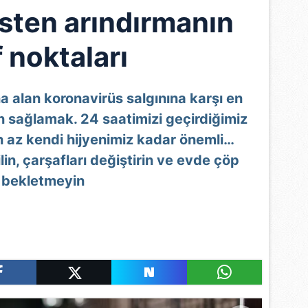
üsten arındırmanın
 noktaları
na alan koronavirüs salgınına karşı en
n sağlamak. 24 saatimizi geçirdiğimiz
en az kendi hijyenimiz kadar önemli…
ilin, çarşafları değiştirin ve evde çöp
bekletmeyin