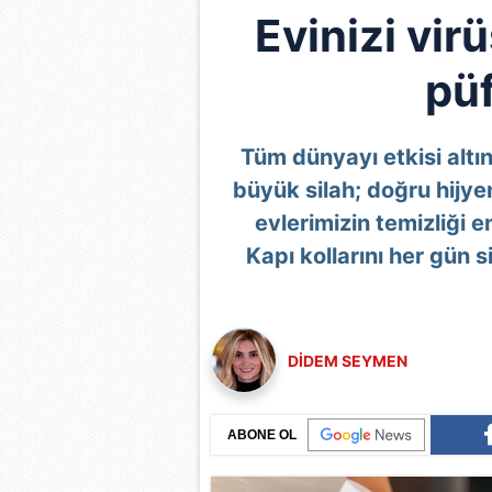
Evinizi vir
püf
Tüm dünyayı etkisi altı
büyük silah; doğru hijye
evlerimizin temizliği 
Kapı kollarını her gün s
DİDEM SEYMEN
ABONE OL