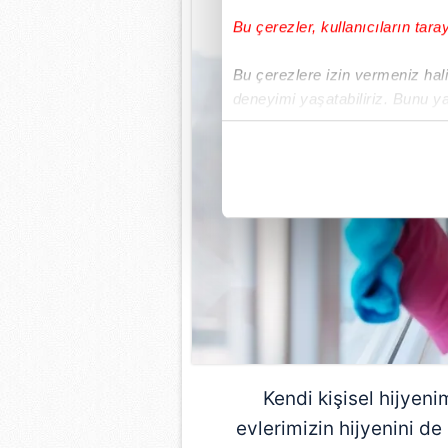
Bu çerezler, kullanıcıların tara
Bu çerezlere izin vermeniz halin
deneyimi yaşatabiliriz. Bunu y
içerikleri sunabilmek adına el
noktasında tek gelir kalemimiz 
Her halükârda, kullanıcılar, bu 
Sizlere daha iyi bir hizmet sun
çerezler vasıtasıyla çeşitli kiş
amacıyla kullanılmaktadır. Diğer
reklam/pazarlama faaliyetlerinin
Çerezlere ilişkin tercihlerinizi 
butonuna tıklayabilir,
Çerez Bi
Kendi kişisel hijyen
evlerimizin hijyenini de
6698 sayılı Kişisel Verilerin 