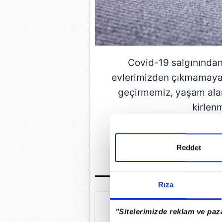
Covid-19 salgınında
evlerimizden çıkmamaya ç
geçirmemiz, yaşam alan
kirlen
GÜNÜN EN ÖN
Reddet
Rıza
"Sitelerimizde reklam ve paza