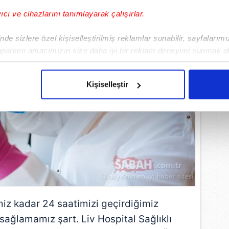
yıcı ve cihazlarını tanımlayarak çalışırlar.
de sizlere özel kişiselleştirilmiş reklamlar sunabilir, sayfalarım
aparken amacımızın size daha iyi bir reklam deneyimi sunmak ol
imizden gelen çabayı gösterdiğimizi ve bu noktada, reklamların ma
olduğunu sizlere hatırlatmak isteriz.
Kişiselleştir
çerezlere izin vermedikleri takdirde, kullanıcılara hedefli reklaml
abilmek için İnternet Sitemizde kendimize ve üçüncü kişilere ait 
isel verileriniz işlenmekte olup gerekli olan çerezler bilgi toplum
 çerezler, sitemizin daha işlevsel kılınması ve kişiselleştirilmes
 yapılması, amaçlarıyla sınırlı olarak açık rızanız dahilinde kulla
aşağıda yer alan panel vasıtasıyla belirleyebilirsiniz. Çerezlere iliş
lgilendirme Metnimizi
ziyaret edebilirsiniz.
imiz kadar 24 saatimizi geçirdiğimiz
 sağlamamız şart. Liv Hospital Sağlıklı
Korunması Kanunu uyarınca hazırlanmış Aydınlatma Metnimizi okum