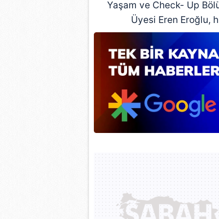
Yaşam ve Check- Up Bölü
mevzuata uygun olarak kullanılan
Üyesi Eren Eroğlu, h