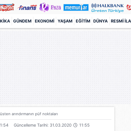
KIKA
GÜNDEM
EKONOMI
YAŞAM
EĞITIM
DÜNYA
RESMI İL
irüsten arındırmanın püf noktaları
1:54
Güncelleme Tarihi: 31.03.2020
11:55