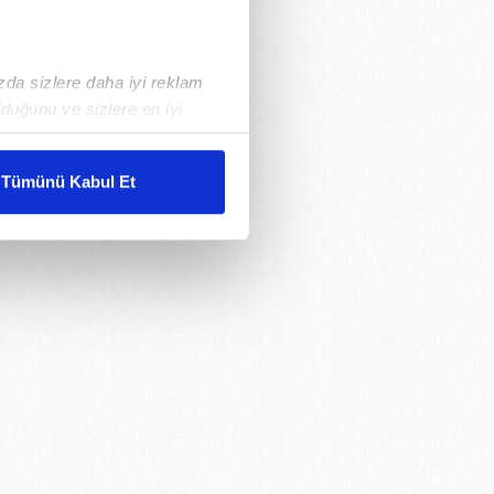
ızda sizlere daha iyi reklam
duğunu ve sizlere en iyi
liyetlerimizi karşılamak
Tümünü Kabul Et
ar gösterilmeyecektir."
çerezler kullanılmaktadır. Bu
u hizmetlerinin sunulması
i ve sizlere yönelik
nılacaktır.
kin detaylı bilgi için Ayarlar
ak ve sitemizde ilgili