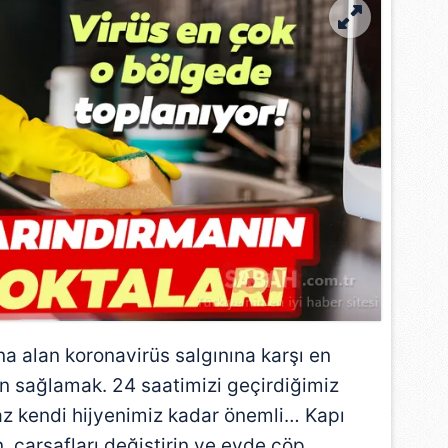
ına alan
koronavirüs
salgınına karşı en
en sağlamak. 24 saatimizi geçirdiğimiz
 az kendi hijyenimiz kadar önemli… Kapı
in, çarşafları değiştirin ve evde çöp