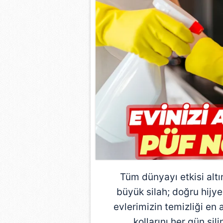
Tüm dünyayı etkisi alt
büyük silah; doğru hijy
evlerimizin temizliği en
kollarını her gün sil