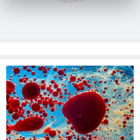
kalemimiz olduğunu sizlere hatırlatmak isteriz.
Her halükârda, kullanıcılar, bu çerezlere izin vermedikleri
takdirde, kullanıcılara hedefli reklamlar
gösterilmeyecektir."
Sizlere daha iyi bir hizmet sunabilmek için İnternet
Sitemizde kendimize ve üçüncü kişilere ait çerezler
kullanılmaktadır. Bu çerezler vasıtasıyla çeşitli kişisel
verileriniz işlenmekte olup gerekli olan çerezler bilgi
toplumu hizmetlerinin sunulması amacıyla
kullanılmaktadır. Diğer çerezler, sitemizin daha işlevsel
kılınması ve kişiselleştirilmesi ve sizlere yönelik
reklam/pazarlama faaliyetlerinin yapılması, amaçlarıyla
sınırlı olarak açık rızanız dahilinde kullanılacaktır.
Çerezlere ilişkin tercihlerinizi aşağıda yer alan panel
vasıtasıyla belirleyebilirsiniz. Çerezlere ilişkin detaylı bilgi