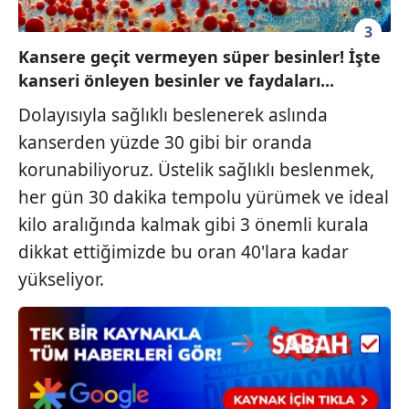
için Ayarlar butonuna tıklayabilir,
Çerez Bilgilendirme
Metnimizi
ziyaret edebilirsiniz.
3
Kansere geçit vermeyen süper besinler! İşte
6698 sayılı Kişisel Verilerin Korunması Kanunu uyarınca
kanseri önleyen besinler ve faydaları...
hazırlanmış Aydınlatma Metnimizi okumak ve sitemizde
Dolayısıyla sağlıklı beslenerek aslında
ilgili mevzuata uygun olarak kullanılan çerezlerle ilgili bilgi
almak için lütfen
tıklayınız
.
kanserden yüzde 30 gibi bir oranda
korunabiliyoruz. Üstelik sağlıklı beslenmek,
her gün 30 dakika tempolu yürümek ve ideal
kilo aralığında kalmak gibi 3 önemli kurala
dikkat ettiğimizde bu oran 40'lara kadar
yükseliyor.