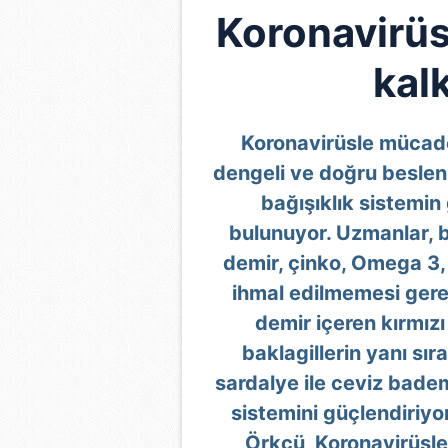
Koronavirüs
kal
Koronavirüsle mücade
dengeli ve doğru besle
bağışıklık sistemin
bulunuyor. Uzmanlar, b
demir, çinko, Omega 3, 
ihmal edilmemesi gere
demir içeren kırmızı
baklagillerin yanı s
sardalye ile ceviz badem
sistemini güçlendiriy
Örkçü, Koronavirüsle