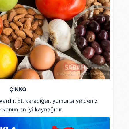
 çerezlerle ilgili bilgi almak için lütfen
tıklayınız
.
ÇİNKO
 vardır. Et, karaciğer, yumurta ve deniz
inkonun en iyi kaynağıdır.