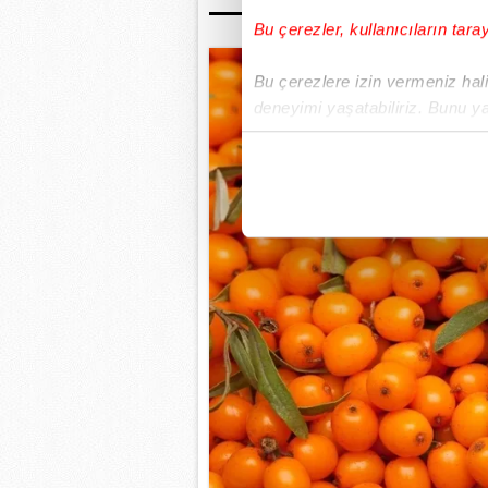
Bu çerezler, kullanıcıların tara
Bu çerezlere izin vermeniz halin
deneyimi yaşatabiliriz. Bunu y
içerikleri sunabilmek adına el
noktasında tek gelir kalemimiz 
Her halükârda, kullanıcılar, bu 
Sizlere daha iyi bir hizmet sun
çerezler vasıtasıyla çeşitli kiş
amacıyla kullanılmaktadır. Diğer
reklam/pazarlama faaliyetlerinin
Çerezlere ilişkin tercihlerinizi 
butonuna tıklayabilir,
Çerez Bi
6698 sayılı Kişisel Verilerin 