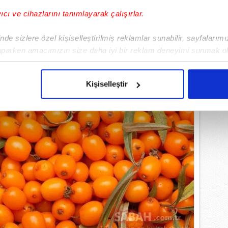
yıcı ve cihazlarını tanımlayarak çalışırlar.
de sizlere özel kişiselleştirilmiş reklamlar sunabilir, sayfalarım
aparken amacımızın size daha iyi bir reklam deneyimi sunmak ol
imizden gelen çabayı gösterdiğimizi ve bu noktada, reklamların ma
olduğunu sizlere hatırlatmak isteriz.
Kişiselleştir
çerezlere izin vermedikleri takdirde, kullanıcılara hedefli reklaml
abilmek için İnternet Sitemizde kendimize ve üçüncü kişilere ait 
isel verileriniz işlenmekte olup gerekli olan çerezler bilgi toplum
 çerezler, sitemizin daha işlevsel kılınması ve kişiselleştirilmes
 yapılması, amaçlarıyla sınırlı olarak açık rızanız dahilinde kulla
aşağıda yer alan panel vasıtasıyla belirleyebilirsiniz. Çerezlere iliş
lgilendirme Metnimizi
ziyaret edebilirsiniz.
Korunması Kanunu uyarınca hazırlanmış Aydınlatma Metnimizi okum