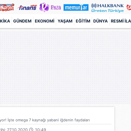
KIKA
GÜNDEM
EKONOMI
YAŞAM
EĞITIM
DÜNYA
RESMI İL
lıyor! İşte omega 7 kaynağı yabani iğdenin faydaları
rihi: 27.10.2020
10:49