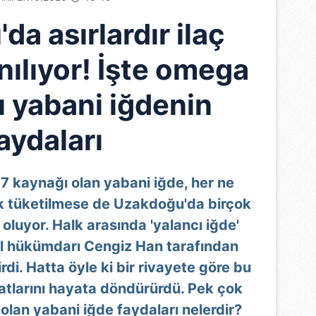
a asırlardır ilaç
nılıyor! İşte omega
ı yabani iğdenin
aydaları
 kaynağı olan yabani iğde, her ne
k tüketilmese de Uzakdoğu'da birçok
 oluyor. Halk arasında 'yalancı iğde'
ol hükümdarı Cengiz Han tarafından
rdi. Hatta öyle ki bir rivayete göre bu
 atlarını hayata döndürürdü. Pek çok
 olan yabani iğde faydaları nelerdir?