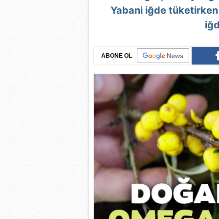
Yabani iğde tüketirken 
iğd
ABONE OL