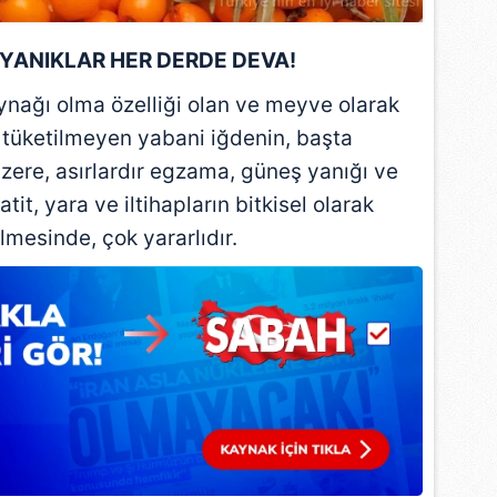
 çerezlerle ilgili bilgi almak için lütfen
tıklayınız
.
, YANIKLAR HER DERDE DEVA!
nağı olma özelliği olan ve meyve olarak
tüketilmeyen yabani iğdenin, başta
zere, asırlardır egzama, güneş yanığı ve
atit, yara ve iltihapların bitkisel olarak
lmesinde, çok yararlıdır.