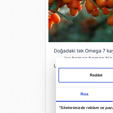
Doğadaki tek Omega 7 kay
ise hemen hemen hiç 
Uzakdoğu ülkeleri olmak ü
farklı yanık türleri, derm
Reddet
tedavi edi
Rıza
GÜNÜN EN ÖN
"Sitelerimizde reklam ve paza