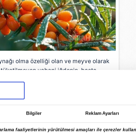
nağı olma özelliği olan ve meyve olarak
tüketilmeyen yabani iğdenin, başta
zere, asırlardır egzama, güneş yanığı ve
atit, yara ve iltihapların bitkisel olarak
lmesinde, çok yararlıdır.
Bilgiler
Reklam Ayarları
EMLİ MANŞETLERİ İÇİN TIKLAYIN
rlama faaliyetlerinin yürütülmesi amaçları ile çerezler kullan