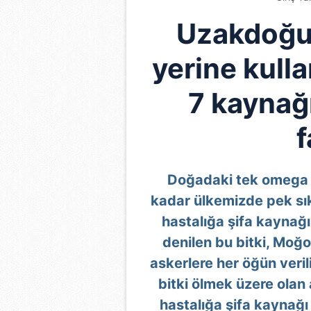
Uzakdoğu'd
yerine kulla
7 kaynağ
f
Doğadaki tek omega 7
kadar ülkemizde pek sı
hastalığa şifa kaynağı
denilen bu bitki, Moğ
askerlere her öğün verili
bitki ölmek üzere olan
hastalığa şifa kaynağı