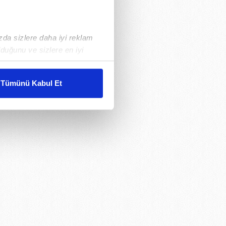
ızda sizlere daha iyi reklam
duğunu ve sizlere en iyi
liyetlerimizi karşılamak
Tümünü Kabul Et
ar gösterilmeyecektir."
çerezler kullanılmaktadır. Bu
u hizmetlerinin sunulması
i ve sizlere yönelik
nılacaktır.
kin detaylı bilgi için Ayarlar
ak ve sitemizde ilgili