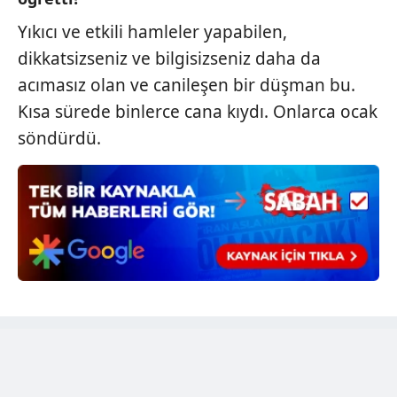
sınırlı olarak açık rızanız dahilinde kullanılacaktır.
Yıkıcı ve etkili hamleler yapabilen,
Çerezlere ilişkin tercihlerinizi aşağıda yer alan panel
dikkatsizseniz ve bilgisizseniz daha da
vasıtasıyla belirleyebilirsiniz. Çerezlere ilişkin detaylı bilgi
acımasız olan ve canileşen bir düşman bu.
için Ayarlar butonuna tıklayabilir,
Çerez Bilgilendirme
Kısa sürede binlerce cana kıydı. Onlarca ocak
Metnimizi
ziyaret edebilirsiniz.
söndürdü.
6698 sayılı Kişisel Verilerin Korunması Kanunu uyarınca
hazırlanmış Aydınlatma Metnimizi okumak ve sitemizde
ilgili mevzuata uygun olarak kullanılan çerezlerle ilgili bilgi
almak için lütfen
tıklayınız
.