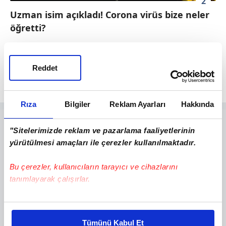
2
Uzman isim açıkladı! Corona virüs bize neler
öğretti?
Sinsi, ciddi, etkili hatta ölümcül olabilen ama
ne yazık ki 'görünmeyen' yeni bir düşmanla
Reddet
karşı karşıyayız.
Rıza
Bilgiler
Reklam Ayarları
Hakkında
"Sitelerimizde reklam ve pazarlama faaliyetlerinin
yürütülmesi amaçları ile çerezler kullanılmaktadır.
Bu çerezler, kullanıcıların tarayıcı ve cihazlarını
tanımlayarak çalışırlar.
Bu çerezlere izin vermeniz halinde sizlere özel
kişiselleştirilmiş reklamlar sunabilir, sayfalarımızda sizlere
Tümünü Kabul Et