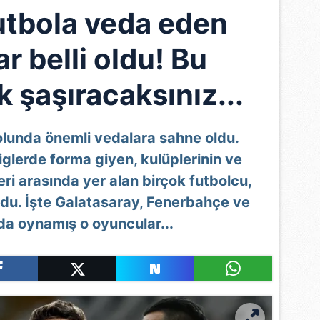
utbola veda eden
r belli oldu! Bu
k şaşıracaksınız...
olunda önemli vedalara sahne oldu.
liglerde forma giyen, kulüplerinin ve
eri arasında yer alan birçok futbolcu,
ydu. İşte Galatasaray, Fenerbahçe ve
da oynamış o oyuncular...