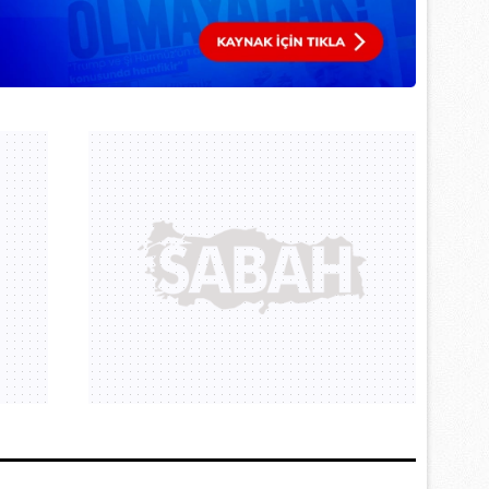
 çerezlerle ilgili bilgi almak için lütfen
tıklayınız
.