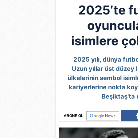
2025’te f
oyuncula
isimlere ço
2025 yılı, dünya futb
Uzun yıllar üst düzey 
ülkelerinin sembol isiml
kariyerlerine nokta ko
Beşiktaş'ta 
ABONE OL