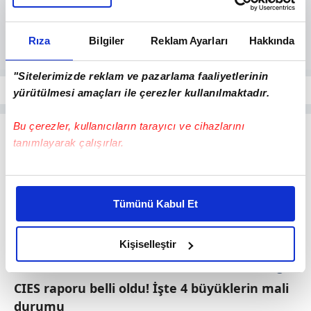
Rıza
Bilgiler
Reklam Ayarları
Hakkında
"Sitelerimizde reklam ve pazarlama faaliyetlerinin
yürütülmesi amaçları ile çerezler kullanılmaktadır.
Bu çerezler, kullanıcıların tarayıcı ve cihazlarını
tanımlayarak çalışırlar.
Bu çerezlere izin vermeniz halinde sizlere özel
kişiselleştirilmiş reklamlar sunabilir, sayfalarımızda sizlere
Tümünü Kabul Et
daha iyi reklam deneyimi yaşatabiliriz. Bunu yaparken
amacımızın size daha iyi bir reklam deneyimi sunmak
olduğunu ve sizlere en iyi içerikleri sunabilmek adına
Kişiselleştir
elimizden gelen çabayı gösterdiğimizi ve bu noktada,
3
reklamların maliyetlerimizi karşılamak noktasında tek gelir
CIES raporu belli oldu! İşte 4 büyüklerin mali
kalemimiz olduğunu sizlere hatırlatmak isteriz.
durumu