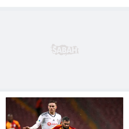
6698 sayılı Kişisel Verilerin Korunması Kanunu uyarınca
hazırlanmış Aydınlatma Metnimizi okumak ve sitemizde
ilgili mevzuata uygun olarak kullanılan çerezlerle ilgili bilgi
almak için lütfen
tıklayınız
.