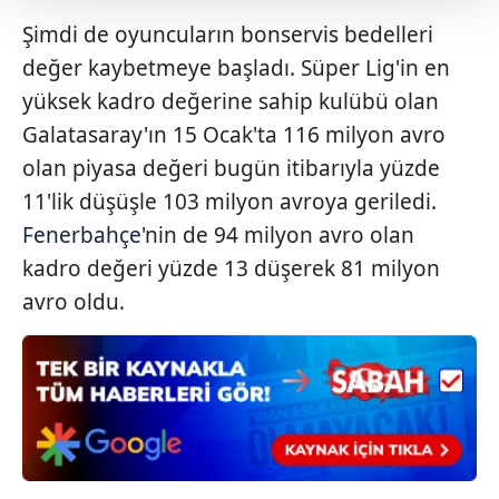
Her halükârda, kullanıcılar, bu çerezlere izin vermedikleri
Şimdi de oyuncuların bonservis bedelleri
takdirde, kullanıcılara hedefli reklamlar
değer kaybetmeye başladı. Süper Lig'in en
gösterilmeyecektir."
yüksek kadro değerine sahip kulübü olan
Galatasaray'ın 15 Ocak'ta 116 milyon avro
Sizlere daha iyi bir hizmet sunabilmek için İnternet
Sitemizde kendimize ve üçüncü kişilere ait çerezler
olan piyasa değeri bugün itibarıyla yüzde
kullanılmaktadır. Bu çerezler vasıtasıyla çeşitli kişisel
11'lik düşüşle 103 milyon avroya geriledi.
verileriniz işlenmekte olup gerekli olan çerezler bilgi
Fenerbahçe
'nin de 94 milyon avro olan
toplumu hizmetlerinin sunulması amacıyla
kadro değeri yüzde 13 düşerek 81 milyon
kullanılmaktadır. Diğer çerezler, sitemizin daha işlevsel
kılınması ve kişiselleştirilmesi ve sizlere yönelik
avro oldu.
reklam/pazarlama faaliyetlerinin yapılması, amaçlarıyla
sınırlı olarak açık rızanız dahilinde kullanılacaktır.
Çerezlere ilişkin tercihlerinizi aşağıda yer alan panel
vasıtasıyla belirleyebilirsiniz. Çerezlere ilişkin detaylı bilgi
için Ayarlar butonuna tıklayabilir,
Çerez Bilgilendirme
Metnimizi
ziyaret edebilirsiniz.