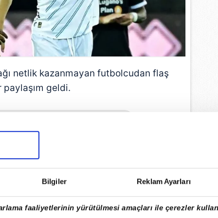
ğı netlik kazanmayan futbolcudan flaş
r paylaşım geldi.
EMLİ MANŞETLERİ İÇİN TIKLAYIN
Bilgiler
Reklam Ayarları
rlama faaliyetlerinin yürütülmesi amaçları ile çerezler kullan