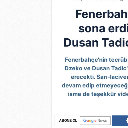
Fenerbah
sona erd
Dusan Tadic 
Fenerbahçe'nin tecrübel
Dzeko ve Dusan Tadic'
erecekti. Sarı-lacive
devam edip etmeyeceği be
isme de teşekkür vide
ABONE OL