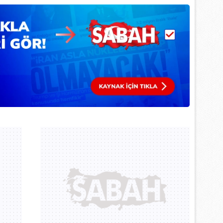
 çerezlerle ilgili bilgi almak için lütfen
tıklayınız
.