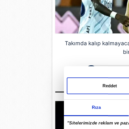
Takımda kalıp kalmayaca
bi
GÜNÜN EN ÖN
Reddet
Rıza
"Sitelerimizde reklam ve paza