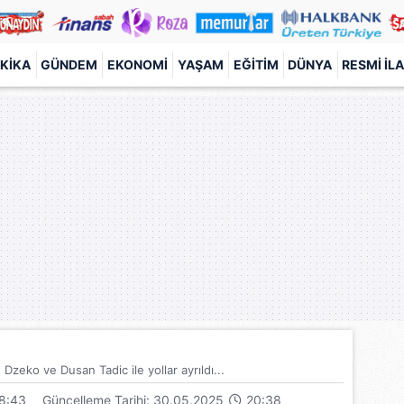
KIKA
GÜNDEM
EKONOMI
YAŞAM
EĞITIM
DÜNYA
RESMI İL
zeko ve Dusan Tadic ile yollar ayrıldı...
8:43
Güncelleme Tarihi: 30.05.2025
20:38