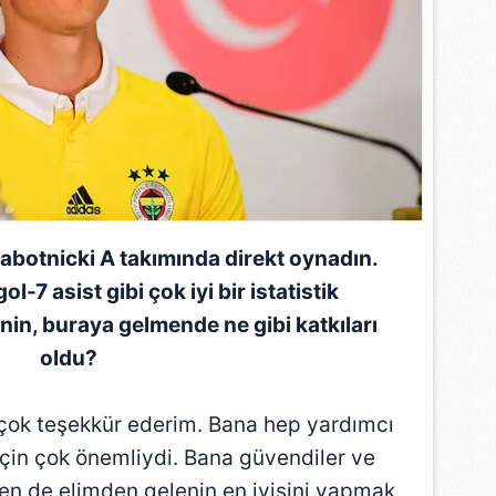
abotnicki A takımında direkt oynadın.
l-7 asist gibi çok iyi bir istatistik
nin, buraya gelmende ne gibi katkıları
oldu?
 çok teşekkür ederim. Bana hep yardımcı
için çok önemliydi. Bana güvendiler ve
Ben de elimden gelenin en iyisini yapmak