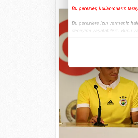
Bu çerezler, kullanıcıların tara
Bu çerezlere izin vermeniz halin
deneyimi yaşatabiliriz. Bunu y
içerikleri sunabilmek adına el
noktasında tek gelir kalemimiz 
Her halükârda, kullanıcılar, bu 
Sizlere daha iyi bir hizmet sun
çerezler vasıtasıyla çeşitli kiş
amacıyla kullanılmaktadır. Diğer
reklam/pazarlama faaliyetlerinin
Çerezlere ilişkin tercihlerinizi 
butonuna tıklayabilir,
Çerez Bi
6698 sayılı Kişisel Verilerin 