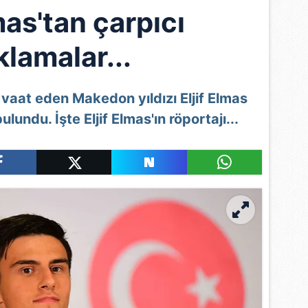
mas'tan çarpıcı
klamalar...
k vaat eden Makedon yıldızı
Eljif Elmas
lundu. İşte Eljif Elmas'ın röportajı...