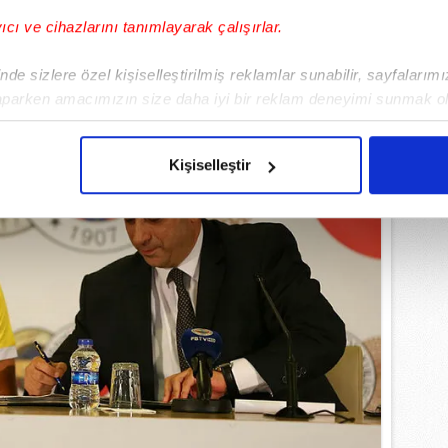
yıcı ve cihazlarını tanımlayarak çalışırlar.
de sizlere özel kişiselleştirilmiş reklamlar sunabilir, sayfalarım
aparken amacımızın size daha iyi bir reklam deneyimi sunmak ol
imizden gelen çabayı gösterdiğimizi ve bu noktada, reklamların ma
olduğunu sizlere hatırlatmak isteriz.
Kişiselleştir
çerezlere izin vermedikleri takdirde, kullanıcılara hedefli reklaml
abilmek için İnternet Sitemizde kendimize ve üçüncü kişilere ait 
isel verileriniz işlenmekte olup gerekli olan çerezler bilgi toplum
 çerezler, sitemizin daha işlevsel kılınması ve kişiselleştirilmes
 yapılması, amaçlarıyla sınırlı olarak açık rızanız dahilinde kulla
aşağıda yer alan panel vasıtasıyla belirleyebilirsiniz. Çerezlere iliş
lgilendirme Metnimizi
ziyaret edebilirsiniz.
Korunması Kanunu uyarınca hazırlanmış Aydınlatma Metnimizi okum