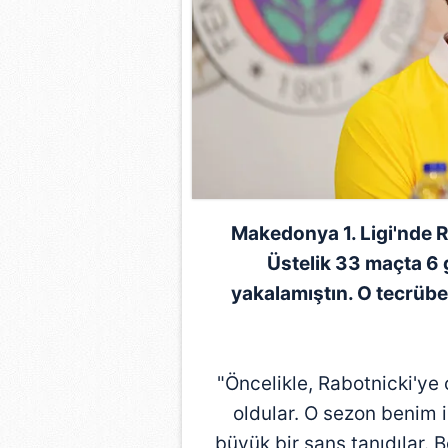
Makedonya 1. Ligi'nde R
Üstelik 33 maçta 6 go
yakalamıştın. O tecrübe
"Öncelikle, Rabotnicki'ye
oldular. O sezon benim 
büyük bir şans tanıdılar. 