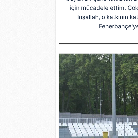
için mücadele ettim. Ço
İnşallah, o katkının k
Fenerbahçe
'y