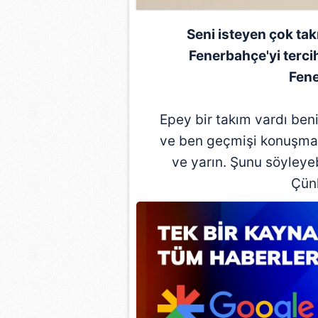
mevzuata uygun olarak kullanılan
Seni isteyen çok tak
Fenerbahçe'yi tercih
Fene
Epey bir takım vardı beni
ve ben geçmişi konuşma
ve yarın. Şunu söyleyeb
Çün