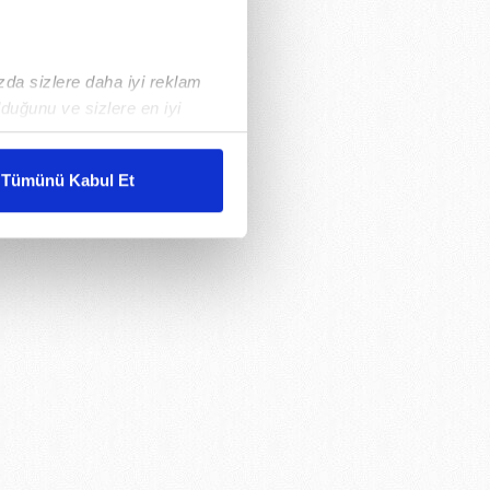
ızda sizlere daha iyi reklam
duğunu ve sizlere en iyi
liyetlerimizi karşılamak
Tümünü Kabul Et
ar gösterilmeyecektir."
çerezler kullanılmaktadır. Bu
u hizmetlerinin sunulması
i ve sizlere yönelik
nılacaktır.
kin detaylı bilgi için Ayarlar
ak ve sitemizde ilgili