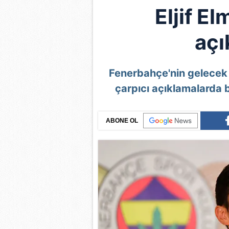
Eljif El
açı
Fenerbahçe
'nin gelece
çarpıcı açıklamalarda bu
ABONE OL