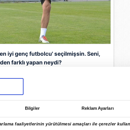
 iyi genç futbolcu' seçilmişsin. Seni,
nden farklı yapan neydi?
ım, asist yaptım. O ligde A takıma çıkan
Bu nedenle de o ödülü bana verdiler.
EMLİ MANŞETLERİ İÇİN TIKLAYIN
Bilgiler
Reklam Ayarları
rlama faaliyetlerinin yürütülmesi amaçları ile çerezler kullan