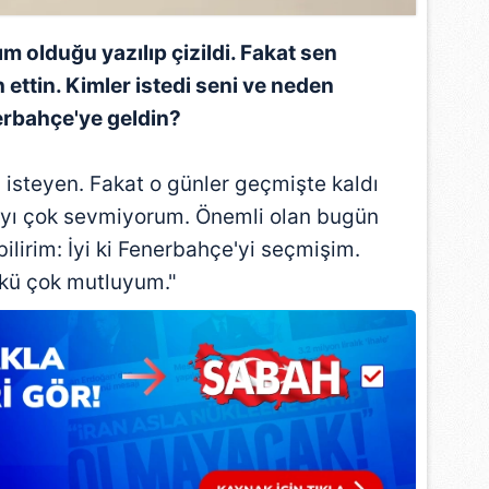
 çerezlerle ilgili bilgi almak için lütfen
tıklayınız
.
ım olduğu yazılıp çizildi. Fakat sen
 ettin. Kimler istedi seni ve neden
rbahçe'ye geldin?
 isteyen. Fakat o günler geçmişte kaldı
yı çok sevmiyorum. Önemli olan bugün
ilirim: İyi ki Fenerbahçe'yi seçmişim.
kü çok mutluyum."