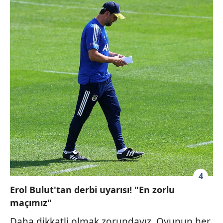
4
Erol Bulut'tan derbi uyarısı! "En zorlu
maçımız"
Daha dikkatli olmak zorundayız. Oyunun her