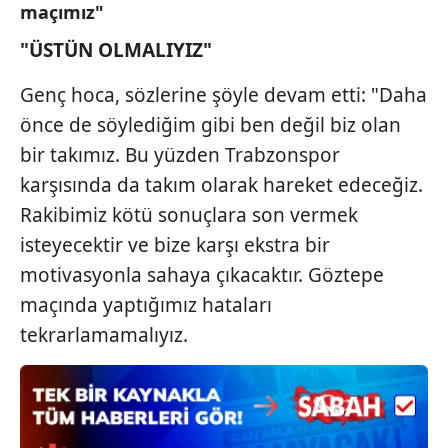
Sitemizde kendimize ve üçüncü kişilere ait çerezler
maçımız"
kullanılmaktadır. Bu çerezler vasıtasıyla çeşitli kişisel
"ÜSTÜN OLMALIYIZ"
verileriniz işlenmekte olup gerekli olan çerezler bilgi
toplumu hizmetlerinin sunulması amacıyla
Genç hoca, sözlerine şöyle devam etti: "Daha
kullanılmaktadır. Diğer çerezler, sitemizin daha işlevsel
önce de söylediğim gibi ben değil biz olan
kılınması ve kişiselleştirilmesi ve sizlere yönelik
reklam/pazarlama faaliyetlerinin yapılması, amaçlarıyla
bir takımız. Bu yüzden Trabzonspor
sınırlı olarak açık rızanız dahilinde kullanılacaktır.
karşısında da takım olarak hareket edeceğiz.
Rakibimiz kötü sonuçlara son vermek
Çerezlere ilişkin tercihlerinizi aşağıda yer alan panel
isteyecektir ve bize karşı ekstra bir
vasıtasıyla belirleyebilirsiniz. Çerezlere ilişkin detaylı bilgi
için Ayarlar butonuna tıklayabilir,
Çerez Bilgilendirme
motivasyonla sahaya çıkacaktır. Göztepe
Metnimizi
ziyaret edebilirsiniz.
maçında yaptığımız hataları
tekrarlamamalıyız.
6698 sayılı Kişisel Verilerin Korunması Kanunu uyarınca
hazırlanmış Aydınlatma Metnimizi okumak ve sitemizde
ilgili mevzuata uygun olarak kullanılan çerezlerle ilgili bilgi
almak için lütfen
tıklayınız
.